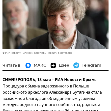
© РИА Новости . Алексей Даничев
Перейти в фотобанк
Читать в
МАКС
Дзен
Telegram
СИМФЕРОПОЛЬ, 18 мая – РИА Новости Крым.
Процедура обмена задержанного в Польше
российского археолога Александра Бутягина стала
возможной благодаря объединенным усилиям
международного научного сообщества, родных и
близких ученого и руководства РФ, при этом сам