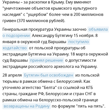
Украины – за раскопки в Крыму. Ему вменяют
"уничтожение объектов крымского культурного
наследия" с "ущербом" более чем в 200 миллионов
гривен (370 миллионов рублей).
Генеральная прокуратура Украины заочно
объявила 
о подозрении
Александру Бутягину 15 ноября. 8
января в окружной суд Варшавы
поступило 
ходатайство
от польской прокуратуры об
экстрадиции Бутягина на Украину. 18 марта окружной
суд Варшавы
принял решение
о допустимости
экстрадиции российского археолога на Украину.
28 апреля
Бутягин был освобожден
из польской
тюрьмы в рамках обмена с Белоруссией. Как
уточняло агентство "Белта" со ссылкой на КГБ
страны, граждане РФ, Белоруссии и стран СНГ в
рамках обмена на белорусско-польской границе
возвращены на Родину
по формуле "пять на пять".