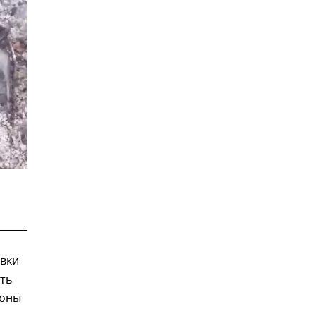
вки
ять
роны