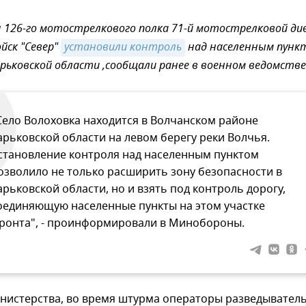
 126-го мотострелкового полка 71-й мотострелковой ди
йск "Север"
установили контроль
над населенным пунк
арьковской области ,сообщали ранее в военном ведомстве
Село Волоховка находится в Волчанском районе
арьковской области на левом берегу реки Волчья.
становление контроля над населенным пунктом
озволило не только расширить зону безопасности в
арьковской области, но и взять под контроль дорогу,
оединяющую населенные пункты на этом участке
ронта", - проинформировали в Минобороны.
нистерства, во время штурма операторы разведывател