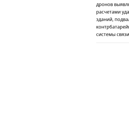
дронов выявля
расчетами уд
зданий, подва
контрбатарей
системы связи