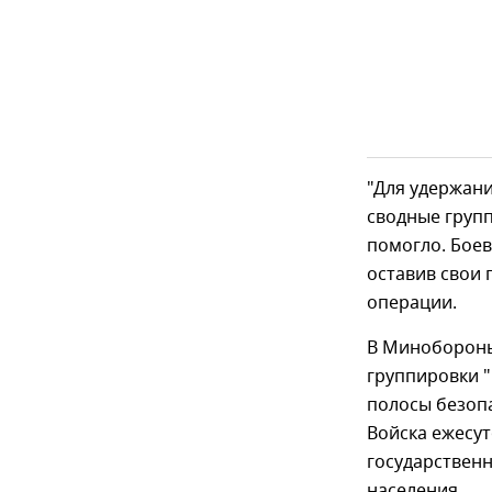
"Для удержан
сводные груп
помогло. Боев
оставив свои 
операции.
В Минобороны
группировки "
полосы безопа
Войска ежесут
государствен
населения.