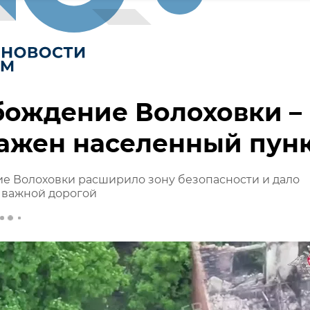
бождение Волоховки –
ажен населенный пун
е Волоховки расширило зону безопасности и дало
 важной дорогой