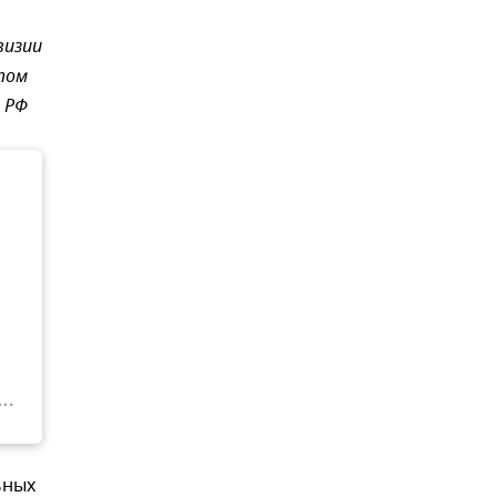
визии
том
 РФ
ьных