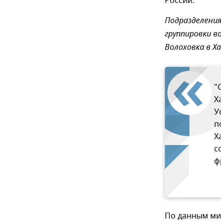
России.
Подразделения
группировки во
Волоховка в Х
"
Х
У
п
Х
с
ф
По данным ми