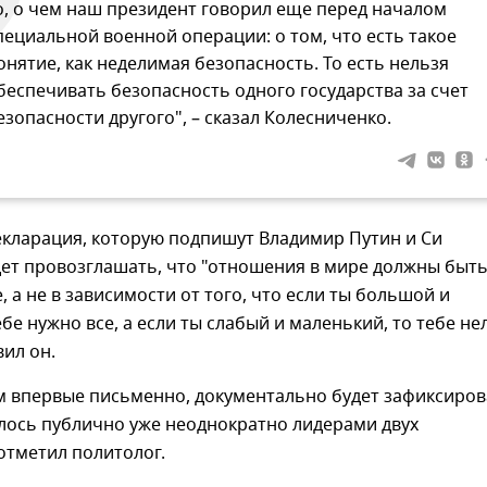
о, о чем наш президент говорил еще перед началом
пециальной военной операции: о том, что есть такое
онятие, как неделимая безопасность. То есть нельзя
беспечивать безопасность одного государства за счет
езопасности другого", – сказал Колесниченко.
екларация, которую подпишут Владимир Путин и Си
дет провозглашать, что "отношения в мире должны быт
 а не в зависимости от того, что если ты большой и
ебе нужно все, а если ты слабый и маленький, то тебе не
вил он.
м впервые письменно, документально будет зафиксиро
ялось публично уже неоднократно лидерами двух
отметил политолог.