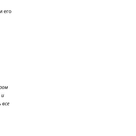
и его
ором
 и
 все