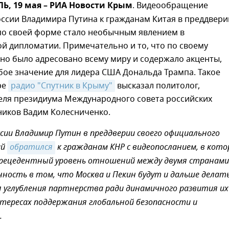
, 19 мая – РИА Новости Крым
. Видеообращение
ссии Владимира Путина к гражданам Китая в преддвери
 по своей форме стало необычным явлением в
й дипломатии. Примечательно и то, что по своему
но было адресовано всему миру и содержало акценты,
ое значение для лидера США Дональда Трампа. Такое
ре
радио "Спутник в Крыму"
высказал политолог,
еля президиума Международного совета российских
ников Вадим Колесниченко.
сии Владимир Путин в преддверии своего официального
ай
обратился
к гражданам КНР с видеопосланием, в кот
рецедентный уровень отношений между двумя странами
нность в том, что Москва и Пекин будут и дальше делать
 углубления партнерства ради динамичного развития их
нтересах поддержания глобальной безопасности и
.