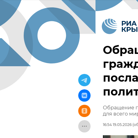
Обра
гражд
посла
поли
Обращение п
для всего ми
16:54 19.05.2026
(об