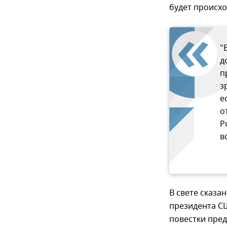
будет происхо
"
д
п
з
е
о
Р
в
В свете сказа
президента С
повестки пре