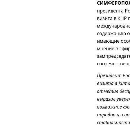
СИМФЕРОПОЛЬ
президента Ро
визита в КНР
международно
содержанию о
имеющие особ
мнение в эфи
зампредседат
соотечествен
Президент Рос
визита в Кит
отметил бесп
выразил увере
возможное для
народов и в и
стабильности