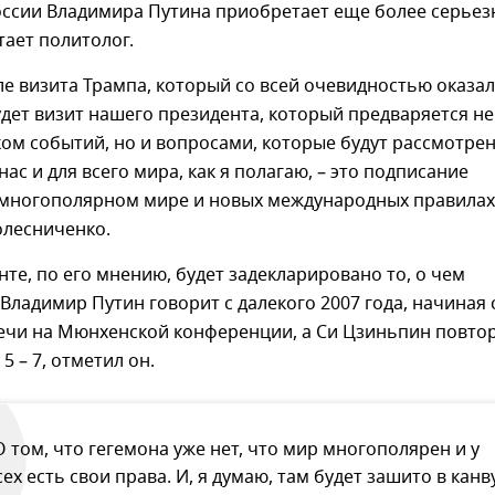
оссии Владимира Путина приобретает еще более серьез
тает политолог.
ле визита Трампа, который со всей очевидностью оказал
дет визит нашего президента, который предваряется не
ом событий, но и вопросами, которые будут рассмотрен
нас и для всего мира, как я полагаю, – это подписание
 многополярном мире и новых международных правилах"
олесниченко.
нте, по его мнению, будет задекларировано то, о чем
Владимир Путин говорит с далекого 2007 года, начиная 
ечи на Мюнхенской конференции, а Си Цзиньпин повто
5 – 7, отметил он.
О том, что гегемона уже нет, что мир многополярен и у
сех есть свои права. И, я думаю, там будет зашито в канв