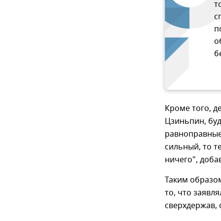
т
с
п
о
б
Кроме того, д
Цзиньпин, бу
равноправные,
сильный, то т
ничего", доба
Таким образо
то, что заявл
сверхдержав, 