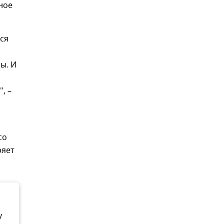
ное
ся
ы. И
, –
со
ряет
у