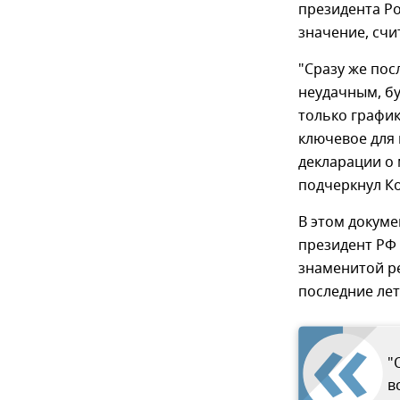
президента Р
значение, счи
"Сразу же пос
неудачным, бу
только график
ключевое для 
декларации о
подчеркнул К
В этом докуме
президент РФ 
знаменитой р
последние лет 
"
в