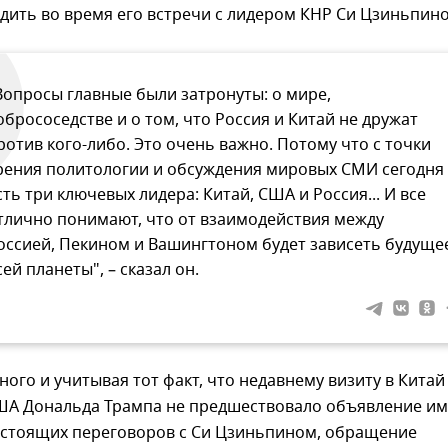
дить во время его встречи с лидером КНР Си Цзиньпин
Вопросы главные были затронуты: о мире,
обрососедстве и о том, что Россия и Китай не дружат
ротив кого-либо. Это очень важно. Потому что с точки
рения политологии и обсуждения мировых СМИ сегодня
сть три ключевых лидера: Китай, США и Россия... И все
тлично понимают, что от взаимодействия между
оссией, Пекином и Вашингтоном будет зависеть будуще
сей планеты", – сказал он.
нного и учитывая тот факт, что недавнему визиту в Китай
ША Дональда Трампа не предшествовало объявление им
дстоящих переговоров с Си Цзиньпином, обращение