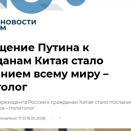
щение Путина к
анам Китая стало
нием всему миру –
толог
резидента России к гражданам Китая стало послан
ра – политолог
новлено: 17:31 19.05.2026)