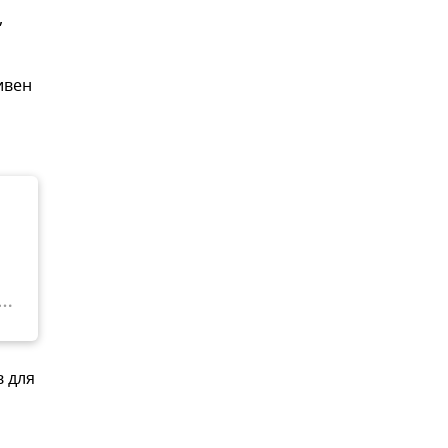
,
ивен
в для