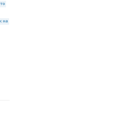
то 
 на 