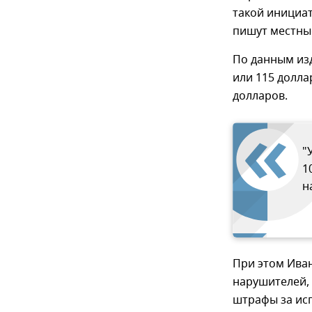
такой инициа
пишут местны
По данным изд
или 115 долла
долларов.
"
1
н
При этом Иван
нарушителей,
штрафы за исп