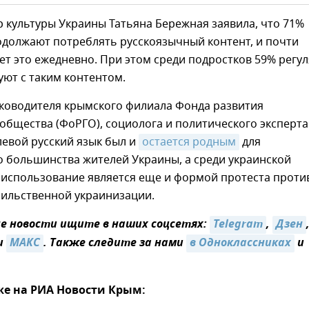
 культуры Украины Татьяна Бережная заявила, что 71%
одолжают потреблять русскоязычный контент, и почти
ет это ежедневно. При этом среди подростков 59% регу
ют с таким контентом.
ководителя крымского филиала Фонда развития
общества (ФоРГО), социолога и политического эксперта
евой русский язык был и
остается родным
для
 большинства жителей Украины, а среди украинской
 использование является еще и формой протеста проти
сильственной украинизации.
 новости ищите в наших соцсетях:
Telegram
,
Дзен
и
МАКС
. Также следите за нами
в Одноклассниках
и
же на РИА Новости Крым: