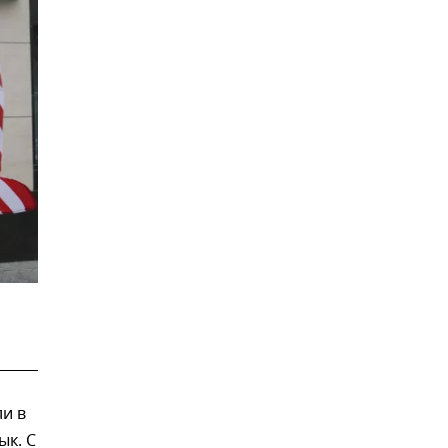
и в
ык. С