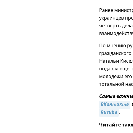
Ранее министр
украинцев пр
четверть дела
взаимодейству
По мнению ру
гражданского 
Натальи Кисел
подавляющего
молодежи его
тотальной на
Самые важные
ВКонтакте
Rutube
.
Читайте так