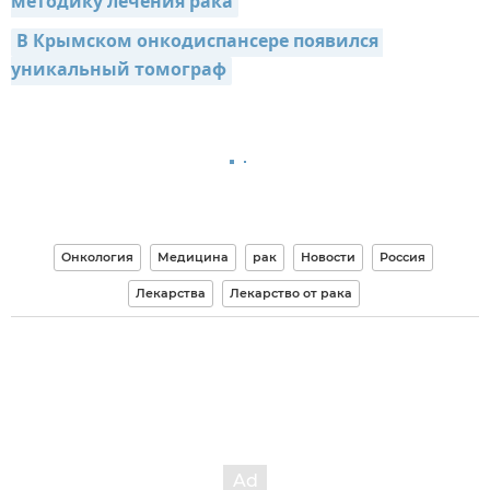
методику лечения рака
В Крымском онкодиспансере появился 
уникальный томограф
Онкология
Медицина
рак
Новости
Россия
Лекарства
Лекарство от рака