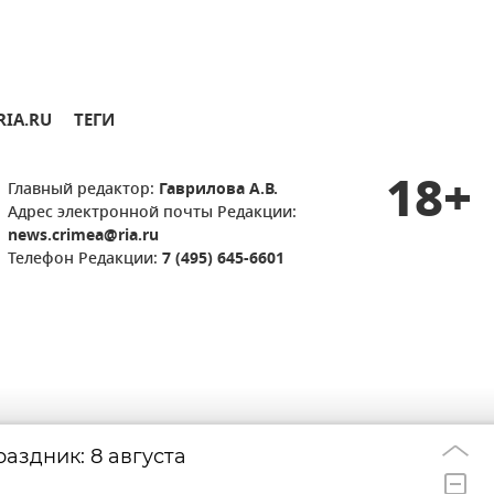
RIA.RU
ТЕГИ
18+
Главный редактор:
Гаврилова А.В.
Адрес электронной почты Редакции:
news.crimea@ria.ru
Телефон Редакции:
7 (495) 645-6601
аздник: 8 августа
Удар дрона по д
22:33
берегов Ялты: г