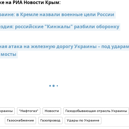
же на РИА Новости Крым:
раине: в Кремле назвали военные цели России
здия: российские "Кинжалы" разбили оборонку 
ая атака на железную дорогу Украины – под ударам
 мосты
Украины
"Нафтогаз"
Новости
Газодобывающая отрасль Украины
Газоснабжение
Газопровод
Удары по Украине