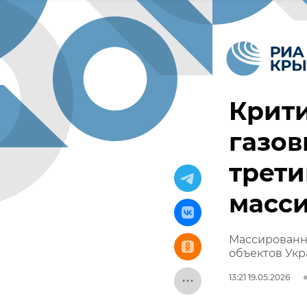
Крит
газо
трети
масс
Массированн
объектов Укр
13:21 19.05.2026