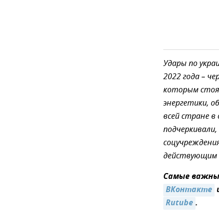
Удары по укра
2022 года – че
которым стоят
энергетики, о
всей стране в
подчеркивали,
соцучреждения
действующим в
Самые важные
ВКонтакте
Rutube
.