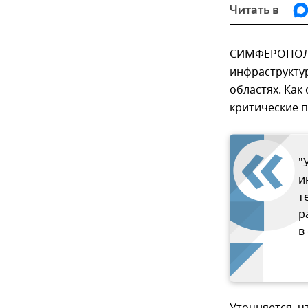
Читать в
СИМФЕРОПОЛЬ,
инфраструкту
областях. Как
критические 
"
и
т
р
в