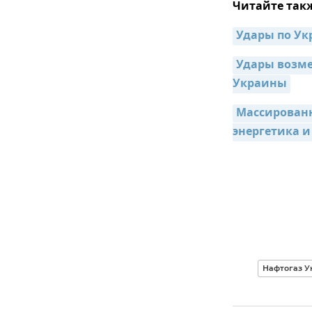
Читайте так
Удары по Ук
Удары возме
Украины
Массированн
энергетика и
Нафтогаз 