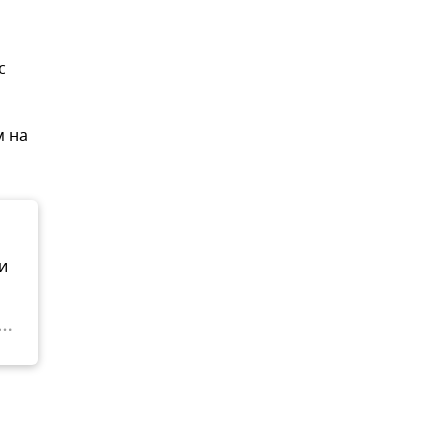
с
м на
и
,