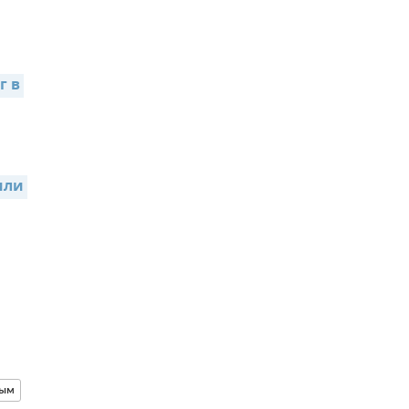
 в 
ли 
ым