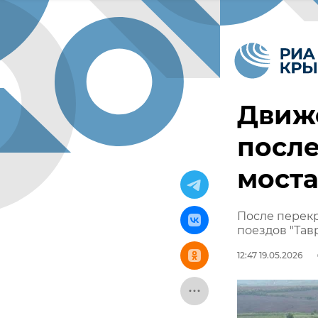
Движе
посл
моста
После перекр
поездов "Тав
12:47 19.05.2026