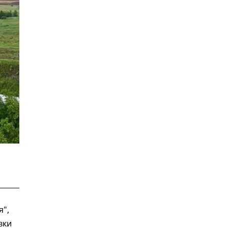
я",
вки