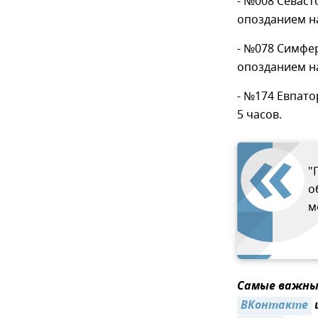
- №008 Севаст
опозданием на
- №078 Симфер
опозданием на
- №174 Евпато
5 часов.
"
о
м
Самые важные
ВКонтакте