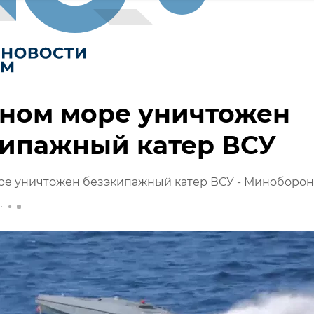
рном море уничтожен
кипажный катер ВСУ
ре уничтожен безэкипажный катер ВСУ - Миноборо