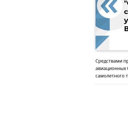
В
Средствами п
авиационных 
самолетного т