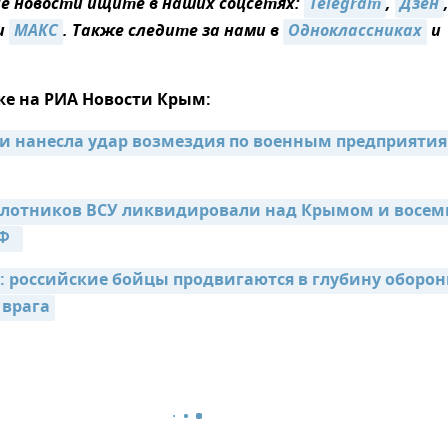
 новости ищите в наших соцсетях:
Telegram
,
Дзен
и
MAКС
. Также следите за нами в
Одноклассниках
и
же на РИА Новости Крым:
и нанесла удар возмездия по военным предприятия
илотников ВСУ ликвидировали над Крымом и восем
  
: российские бойцы продвигаются в глубину оборон
 врага