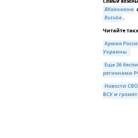
Самые важные
ВКонтакте
Rutube
.
Читайте так
Армия Росси
Украины  
Еще 36 бесп
регионами РФ
Новости СВО
ВСУ и громят