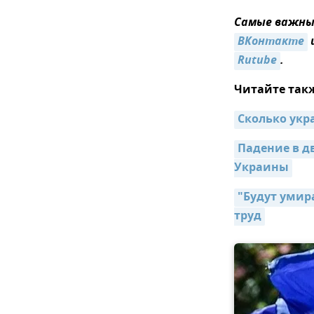
Самые важные
ВКонтакте
Rutube
.
Читайте так
Сколько укр
Падение в дв
Украины
"Будут умир
труд