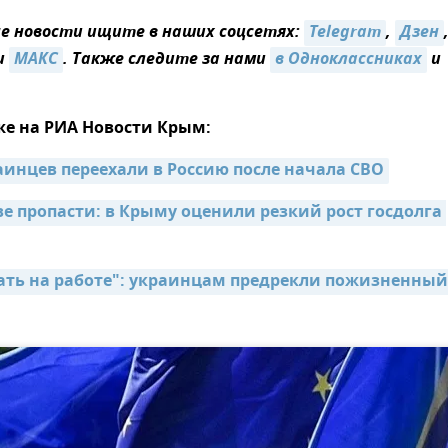
 новости ищите в наших соцсетях:
Telegram
,
Дзен
и
МАКС
. Также следите за нами
в Одноклассниках
и
же на РИА Новости Крым:
аинцев переехали в Россию после начала СВО
е пропасти: в Крыму оценили резкий рост госдолга 
ать на работе": украинцам предрекли пожизненный 