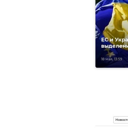
ЕС и Укр
выделени
18 мая, 13:59
Новост