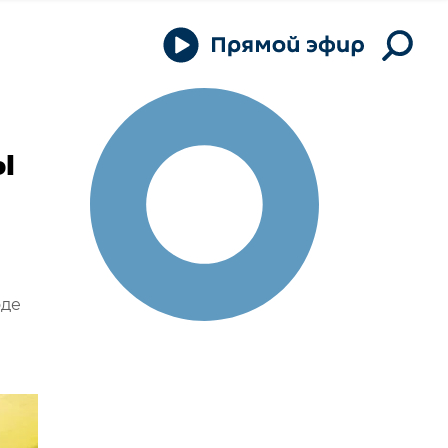
ы
оде