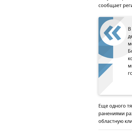
сообщает рег
В
д
м
Б
к
м
г
Еще одного т
ранениями ра
областную кл