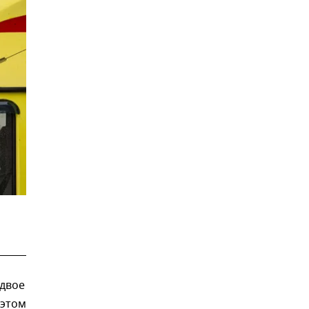
 двое
 этом