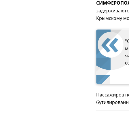
СИМФЕРОПОЛЬ
задерживаются
Крымскому мос
"
м
ч
с
Пассажиров п
бутилированн