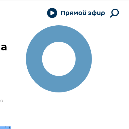
на
по