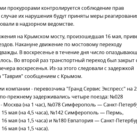
ми прокурорами контролируется соблюдение прав
 случае их нарушения будут приняты меры реагирования
вали в надзорном ведомстве.
жения на Крымском мосту, произошедшая 16 мая, приве
ездов. Накануне движение по мостовому переходу
дважды. В воскресенье в течение дня число опаздываю
лось. Во второй раз транспортный переход был закрыт 
вечера воскресенья. Из-за этого следовали с задержкой
а "Таврия" сообщением с Крымом.
 компании - перевозчика "Гранд Сервис Экспресс" на 2
и по-прежнему задерживались четыре поезда: №028
 Москва (на 1 час), №078 Симферополь — Санкт-Петерб
15 мая (на 4,5 часа), №142 Симферополь — Пермь,
16 мая (на 1,5 часа) и №180 Евпатория — Санкт-Петербу
6 мая (на 1,5 часа).