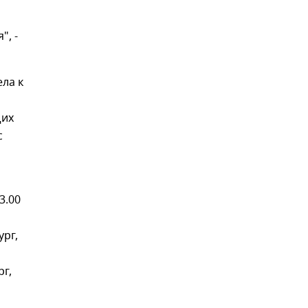
", -
ла к
щих
с
3.00
ург,
рг,