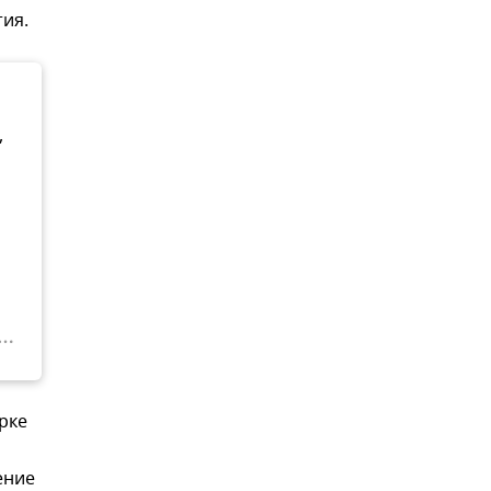
тия.
,
рке
ение