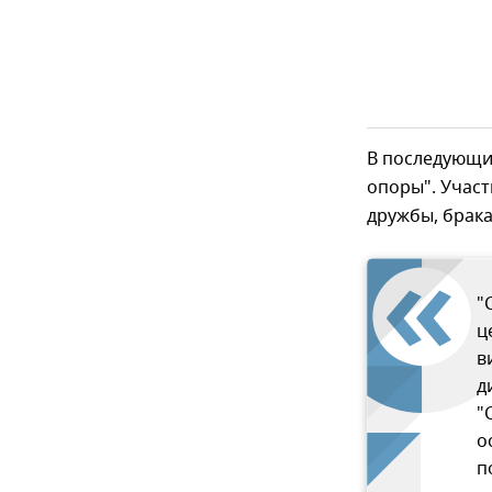
В последующи
опоры". Участ
дружбы, брака
"
ц
в
д
"
о
п