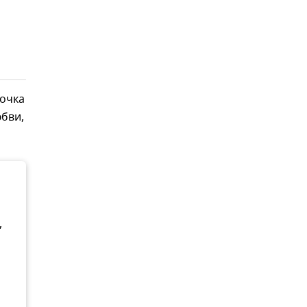
очка
юбви,
,