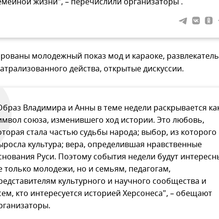
емейной жизни", – перечислили организаторы .
ированы молодежный показ мод и караоке, развлекател
атрализованного действа, открытые дискуссии.
Образ Владимира и Анны в теме недели раскрывается ка
имвол союза, изменившего ход истории. Это любовь,
оторая стала частью судьбы народа; выбор, из которого
ыросла культура; вера, определившая нравственные
снования Руси. Поэтому события недели будут интересн
е только молодежи, но и семьям, педагогам,
редставителям культурного и научного сообщества и
сем, кто интересуется историей Херсонеса", – обещают
рганизаторы.