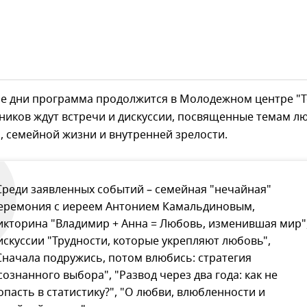
е дни программа продолжится в Молодежном центре "Т
ников ждут встречи и дискуссии, посвященные темам л
, семейной жизни и внутренней зрелости.
Среди заявленных событий – семейная "нечайная"
еремония с иереем Антонием Камальдиновым,
икторина "Владимир + Анна = Любовь, изменившая мир"
искуссии "Трудности, которые укрепляют любовь",
Сначала подружись, потом влюбись: стратегия
сознанного выбора", "Развод через два года: как не
опасть в статистику?", "О любви, влюбленности и