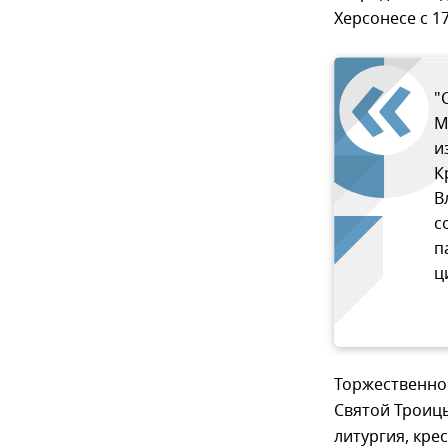
Херсонесе с 1
"
М
и
К
В
с
п
ц
Торжественное
Святой Троиц
литургия, кре