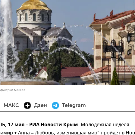
 Дмитрий Макеев
МАКС
Дзен
Telegram
, 17 мая – РИА Новости Крым.
Молодежная неделя
димир + Анна = Любовь, изменившая мир" пройдет в Но