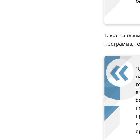
с
Также заплан
программа, те
"
с
к
в
о
н
п
в
о