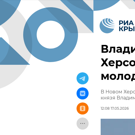
Влади
Херсо
моло
В Новом Хер
князя Влади
12:08 17.05.2026