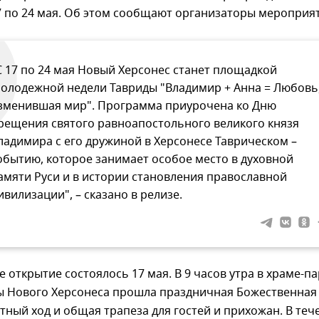
7 по 24 мая. Об этом сообщают организаторы мероприя
С 17 по 24 мая Новый Херсонес станет площадкой
олодежной недели Тавриды "Владимир + Анна = Любовь
зменившая мир". Программа приурочена ко Дню
рещения святого равноапостольного великого князя
ладимира с его дружиной в Херсонесе Таврическом –
обытию, которое занимает особое место в духовной
амяти Руси и в истории становления православной
ивилизации", – сказано в релизе.
 открытие состоялось 17 мая. В 9 часов утра в храме-па
ы Нового Херсонеса прошла праздничная Божественная
стный ход и общая трапеза для гостей и прихожан. В теч