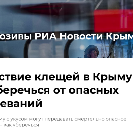
юзивы РИА Новости Кры
твие клещей в Крыму
беречься от опасных
леваний
у с укусом могут передавать смертельно опасное
– как уберечься