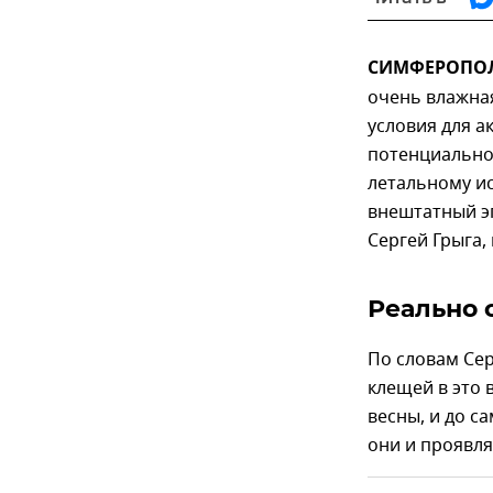
СИМФЕРОПОЛЬ
очень влажная
условия для а
потенциально 
летальному и
внештатный э
Сергей Грыга,
Реально 
По словам Сер
клещей в это 
весны, и до с
они и проявля