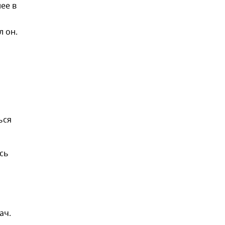
ее в
л он.
ься
сь
ач.