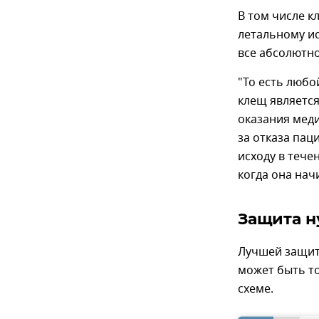
В том числе к
летальному ис
все абсолютно
"То есть люб
клещ является
оказания мед
за отказа пац
исходу в тече
когда она нач
Защита н
Лучшей защито
может быть т
схеме.