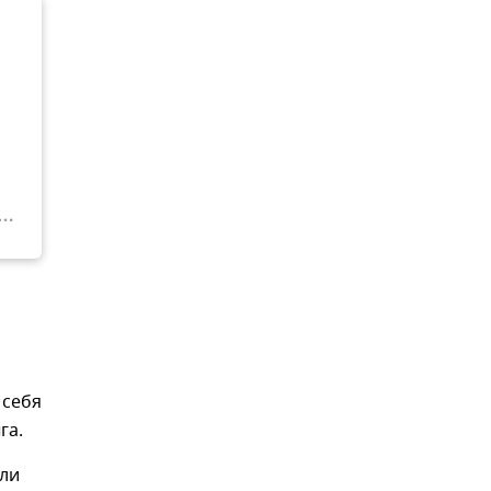
 себя
га.
или