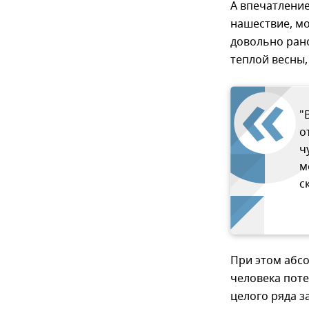
А впечатление
нашествие, мо
довольно рано
теплой весны,
"
о
ч
м
с
При этом абсо
человека пот
целого ряда з