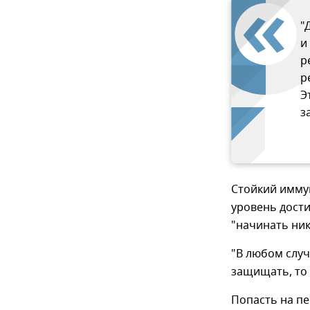
"
и
р
р
Э
з
Стойкий имму
уровень дости
"начинать ник
"В любом случ
защищать, то 
Попасть на п