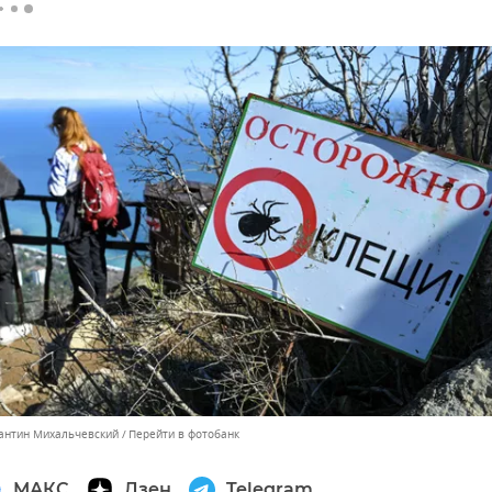
тантин Михальчевский
Перейти в фотобанк
МАКС
Дзен
Telegram