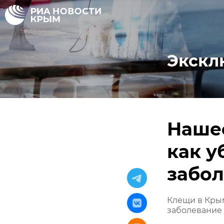
Экскл
Нашес
как у
забо
Клещи в Крым
заболевание 