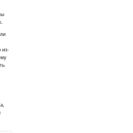
ны
.
сли
 из-
ому
сть
а,
й