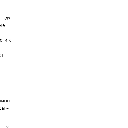
 году
ые
сти к
ля
едины
ры –