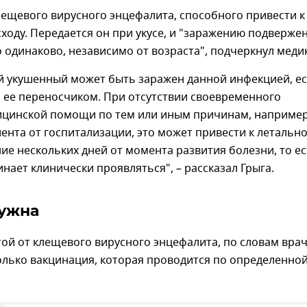
лещевого вирусного энцефалита, способного привести к
ходу. Передается он при укусе, и "заражению подверже
 одинаково, независимо от возраста", подчеркнул медик
ой укушенный может быть заражен данной инфекцией, е
 ее переносчиком. При отсутствии своевременного
ицинской помощи по тем или иным причинам, например
иента от госпитализации, это может привести к летальн
ние нескольких дней от момента развития болезни, то е
инает клинически проявляться", – рассказал Грыга.
ужна
й от клещевого вирусного энцефалита, по словам врач
олько вакцинация, которая проводится по определенно