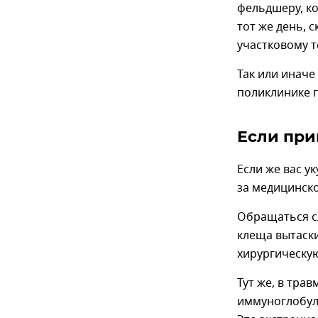
фельдшеру, ко
тот же день, 
участковому т
Так или иначе
поликлинике г
Если при
Если же вас у
за медицинско
Обращаться сл
клеща вытаск
хирургическую
Тут же, в тра
иммуноглобули