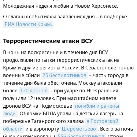
Молодежная неделя любви в Новом Херсонесе.
О главных событиях и заявлениях дня – в подборке
РИА Новости Крым.
Террористические атаки ВСУ
В ночь на воскресенье и в течение дня ВСУ
продолжали попытки террористических атак на
Крым и другие регионы России. В Севастополе ночью
военные сбили
25 беспилотников
– часть города в
течение дня была обесточена. Москву атаковали
более
120 дронов
– при ударе по НПЗ ранения
получили 12 человек. При масштабном налете
дронов ВСУ на Подмосковье
погибли и ранены 
люди.
Обломки БПЛА упали на детский лагерь на
побережье Таганрогского залива
в Ростовской 
области
и в аэропорту
Шереметьево
. Всего за ночь
были ликвидированы
556 беспилотников
, утром –