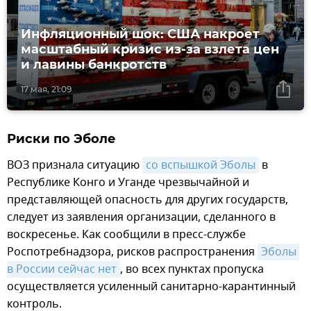
Инфляционный шок: США накроет
масштабный кризис из-за взлета цен
и лавины банкротств
17 мая, 21:09
Риски по Эболе
ВОЗ признала ситуацию
со вспышкой Эболы
в
Республике Конго и Уганде чрезвычайной и
представляющей опасность для других государств,
следует из заявления организации, сделанного в
воскресенье. Как сообщили в пресс-службе
Роспотребнадзора, рисков распространения
Эболы 
в России сейчас нет
, во всех пунктах пропуска
осуществляется усиленный санитарно-карантинный
контроль.