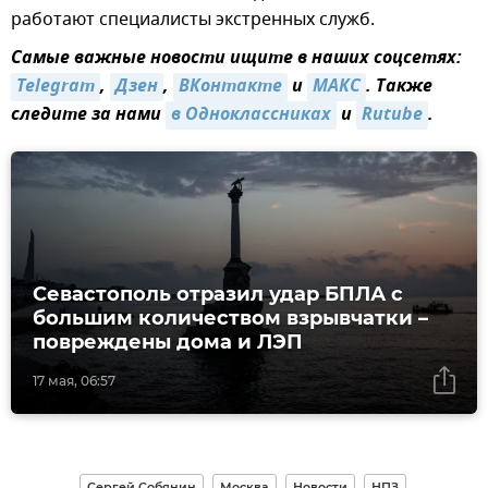
работают специалисты экстренных служб.
Самые важные новости ищите в наших соцсетях:
Telegram
,
Дзен
,
ВКонтакте
и
MAКС
. Также
следите за нами
в Одноклассниках
и
Rutube
.
Севастополь отразил удар БПЛА с
большим количеством взрывчатки –
повреждены дома и ЛЭП
17 мая, 06:57
Сергей Собянин
Москва
Новости
НПЗ