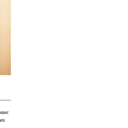
рвис
их