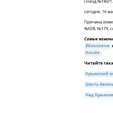
Поезд №180/17
сегодня, 16 м
Причина изме
№028, №179, с
Самые важные
ВКонтакте
Rutube
.
Читайте так
Крымский мо
Шесть безэк
Над Крымом