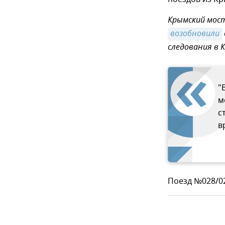
Крымский мост
возобновили
следования в 
"
м
с
в
Поезд №028/0