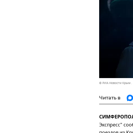
© РИА Новости Крым .
Читать в
СИМФЕРОПОЛЬ
Экспресс" со
поездов из Кр