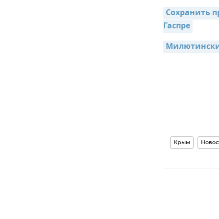
Сохранить пр
Гаспре
Милютинский
Крым
Новос