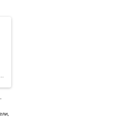
-
ели,