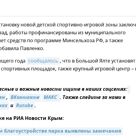
становку новой детской спортивно-игровой зоны заклю
азад, работы профинансированы из муниципального
чет средств по программе Минсельхоза РФ, а также
обавила Павленко.
кущего года
сообщалось
, что в Большой Ялте установят
 спортивных площадок, также крупный игровой центр – 
сные и важные новости ищите в наших соцсетях:
ен
,
ВКонтакте
MАКС 
. Также следите за нами в
ках
и
Rutube
.
же на РИА Новости Крым:
ри благоустройстве парка выявлены замечания