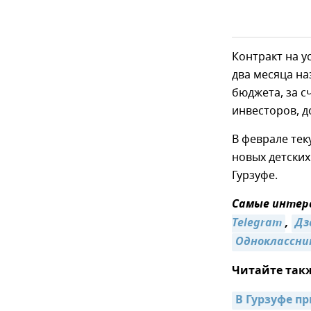
Контракт на у
два месяца н
бюджета, за с
инвесторов, д
В феврале те
новых детских
Гурзуфе.
Самые интере
Telegram
,
Дз
Одноклассни
Читайте так
В Гурзуфе п