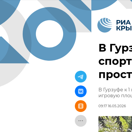
В Гур
спорт
прост
В Гурзуфе к 
игровую площ
09:17 16.05.2026