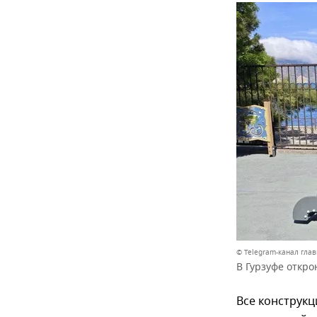
© Telegram-канал гла
В Гурзуфе откро
Все конструкц