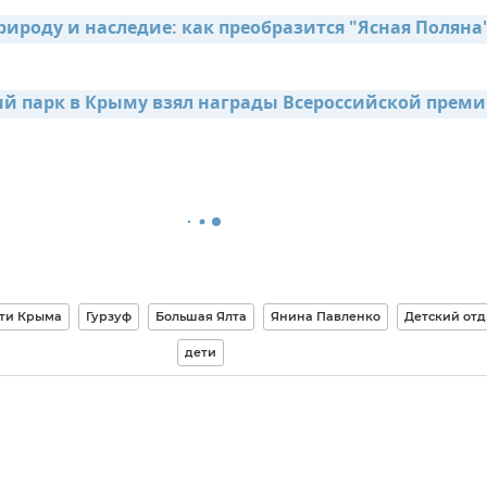
ироду и наследие: как преобразится "Ясная Поляна"
 парк в Крыму взял награды Всероссийской прем
ти Крыма
Гурзуф
Большая Ялта
Янина Павленко
Детский от
дети