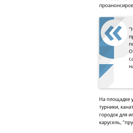
проанонсиров
"
п
п
О
с
н
На площадке у
турники, кана
городок для и
карусель, "пр