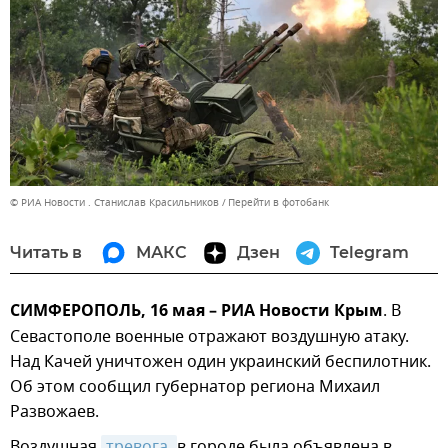
© РИА Новости . Станислав Красильников
Перейти в фотобанк
Читать в
МАКС
Дзен
Telegram
СИМФЕРОПОЛЬ, 16 мая – РИА Новости Крым
. В
Севастополе военные отражают воздушную атаку.
Над Качей уничтожен один украинский беспилотник.
Об этом сообщил губернатор региона Михаил
Развожаев.
Воздушная
тревога 
в городе была объявлена в