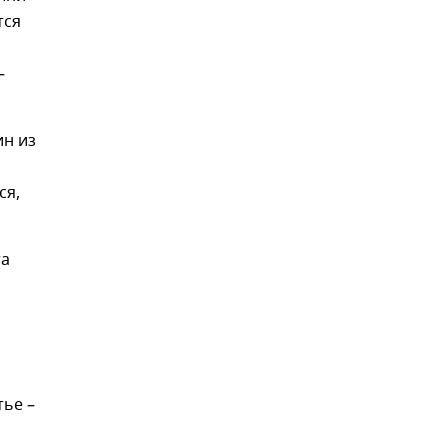
тся
–
ин из
ся,
та
тье –