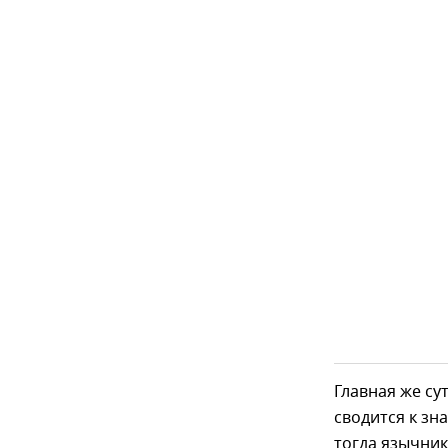
Главная же су
сводится к зн
тогда язычник