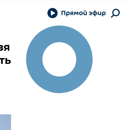
зя
ть