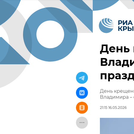
День 
Влади
праз
День крещени
Владимира – 
21:15 16.05.2026