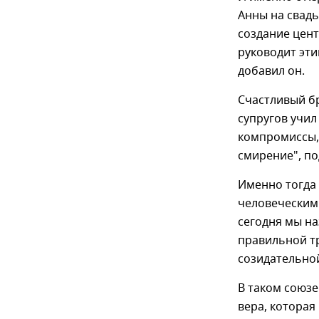
Анны на свадь
создание цент
руководит эти
добавил он.
Счастливый бр
супругов учил
компромиссы, 
смирение", по
Именно тогда 
человеческим 
сегодня мы н
правильной т
созидательной
В таком союзе
вера, которая