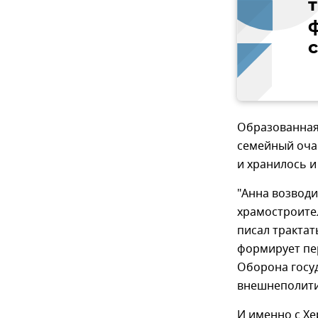
с
Образованная 
семейный очаг
и хранилось и
"Анна возводи
храмостроите
писал трактат
формирует пер
Оборона госуд
внешнеполитич
И именно с Хе