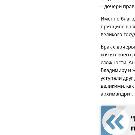
– дочери пра
Именно благод
принципе воз
великого госу
Брак с дочерь
князя своего 
сложности. Ан
Владимиру и ж
уступали друг 
великими, как
архимандрит.