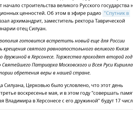
 начало строительства великого Русского государства 
ционных ценностей. Об этом в эфире радио
"Спутник в 
азал архимандрит, заместитель ректора Таврической
нарии отец Силуан.
рополия готовится встретить новый еще для России
нь крещения святого равноапостольного великого Князя
го дружиной в Херсонесе. Торжества проходят второй год
 Святейшего Патриарха Московского и Всея Руси Кирилла
ории обретения веры в нашей стране.
а Силуана, Церковью было условлено, что этот день
 третье воскресенье мая, и в этом году "совершать памя
я Владимира в Херсонесе с его дружиной" будут 17 числ