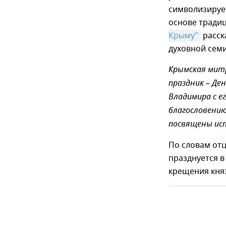
символизирует
основе тради
Крыму"
расск
духовной семи
Крымская мит
праздник – Де
Владимира с е
благословению
посвящены ист
По словам отц
празднуется в
крещения княз