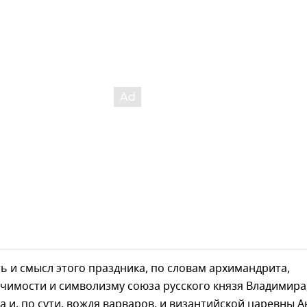
ть и смысл этого праздника, по словам архимандрита,
ачимости и символизму союза русского князя Владимира
а и, по сути, вождя варваров, и византийской царевны 