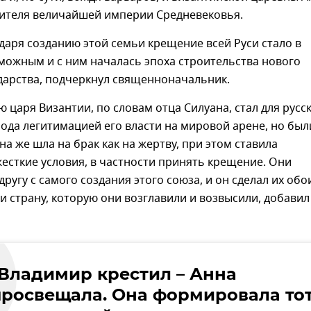
вителя величайшей империи Средневековья.
аря созданию этой семьи крещение всей Руси стало в
можным и с ним началась эпоха строительства нового
дарства, подчеркнул священноначальник.
ю царя Византии, по словам отца Силуана, стал для русс
рода легитимацией его власти на мировой арене, но был
на же шла на брак как на жертву, при этом ставила
есткие условия, в частности принять крещение. Они
другу с самого создания этого союза, и он сделал их обо
 и страну, которую они возглавили и возвысили, добавил
"Владимир крестил – Анна
просвещала. Она формировала то