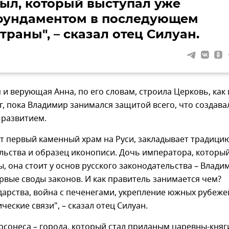
тыл, который выступал уже
фундаментом в последующем
траны", – сказал отец Силуан.
и верующая Анна, по его словам, строила Церковь, как 
, пока Владимир занимался защитой всего, что создава
 развитием.
т первый каменный храм на Руси, закладывает традици
льства и образец иконописи. Дочь императора, которы
ы, она стоит у основ русского законодательства – Влади
вые своды законов. И как правитель занимается чем?
арства, война с печенегами, укрепление южных рубеже
еские связи", – сказал отец Силуан.
рсонеса – города, который стал приданым царевны-кня