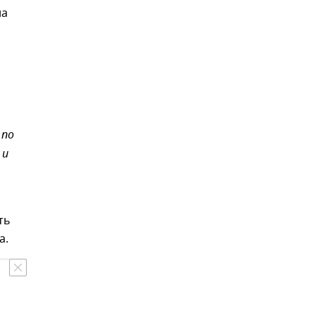
на
 по
 и
ть
а.