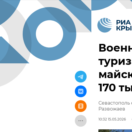
Воен
туриз
майс
170 т
Севастополь 
Развожаев
10:32 15.05.2026