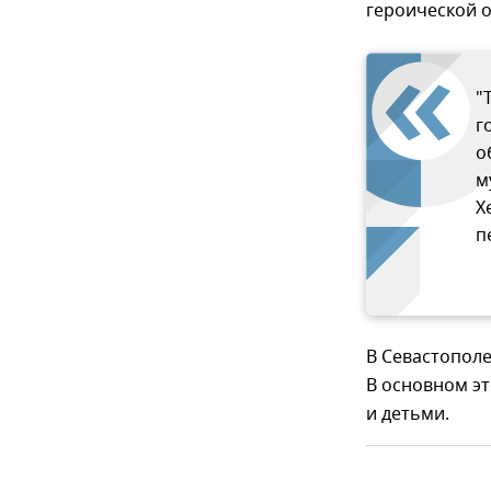
героической 
"
г
о
м
Х
п
В Севастопол
В основном эт
и детьми.