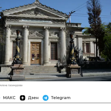
 Алена Хазинурова
МАКС
Дзен
Telegram