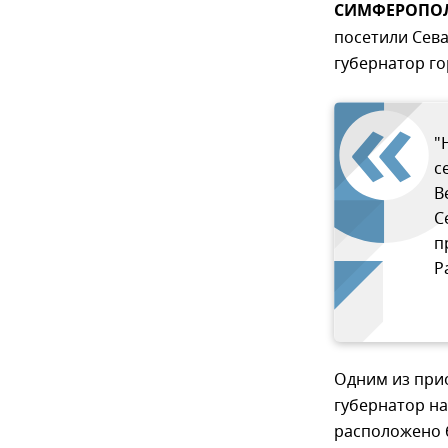
СИМФЕРОПОЛЬ
посетили Сева
губернатор г
"
с
В
С
п
Р
Одним из при
губернатор на
расположено 