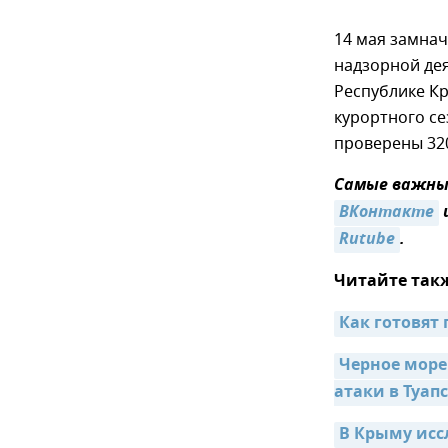
14 мая замнач
надзорной де
Республике Кр
курортного с
проверены 32
Самые важные
ВКонтакте
Rutube
.
Читайте так
Как готовят
Черное море
атаки в Туап
В Крыму исс