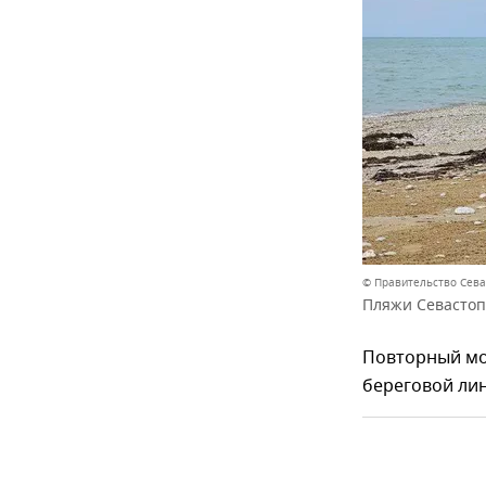
© Правительство Сев
Пляжи Севастопо
Повторный мон
береговой лин