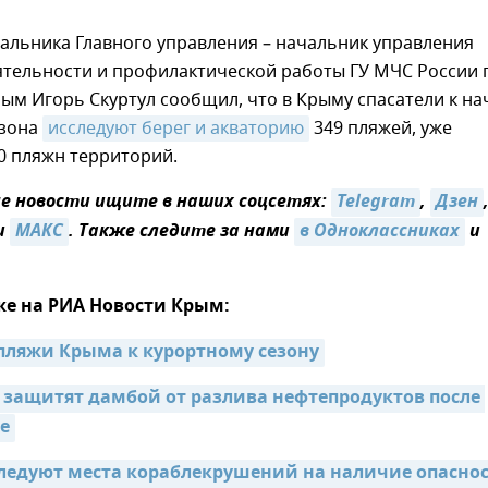
альника Главного управления – начальник управления
ятельности и профилактической работы ГУ МЧС России 
ым Игорь Скуртул сообщил, что в Крыму спасатели к на
езона
исследуют берег и акваторию
349 пляжей, уже
0 пляжн территорий.
 новости ищите в наших соцсетях:
Telegram
,
Дзен
и
МАКС
. Также следите за нами
в Одноклассниках
и
же на РИА Новости Крым:
 пляжи Крыма к курортному сезону
 защитят дамбой от разлива нефтепродуктов после 
се
ледуют места кораблекрушений на наличие опаснос