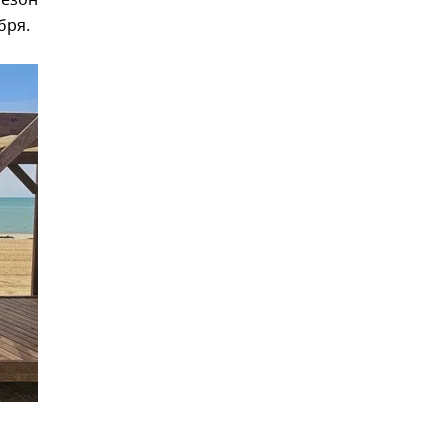
сезон
бря.