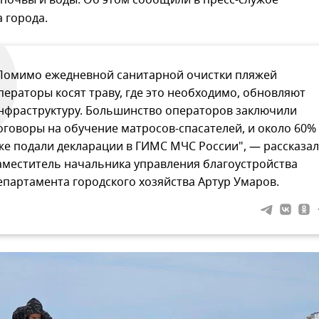
почвы и воды. Об этом сообщили в пресс-службе
 города.
Помимо ежедневной санитарной очистки пляжей
ператоры косят траву, где это необходимо, обновляют
нфраструктуру. Большинство операторов заключили
оговоры на обучение матросов-спасателей, и около 60%
же подали декларации в ГИМС МЧС России", — рассказал
аместитель начальника управления благоустройства
епартамента городского хозяйства Артур Умаров.