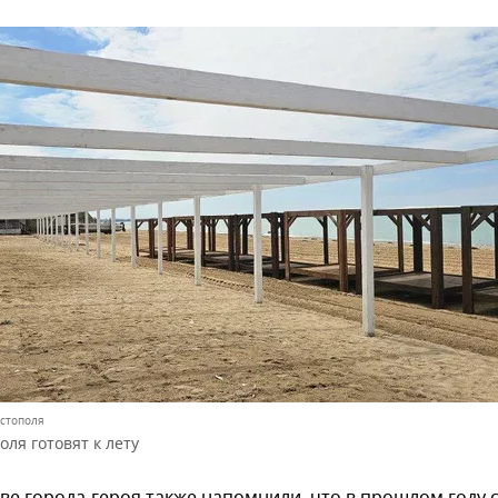
астополя
ля готовят к лету