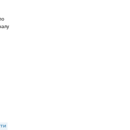
по
чалу
,
ти 