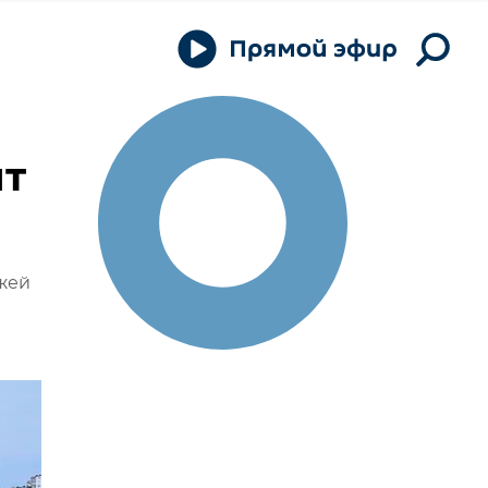
ят
яжей