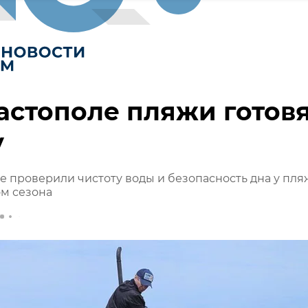
астополе пляжи готов
у
е проверили чистоту воды и безопасность дна у пл
м сезона