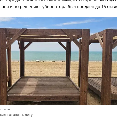
ве города-героя также напомнили, что в прошлом году 
июня и по решению губернатора был продлен до 15 октя
астополя
ля готовят к лету