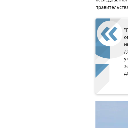
исследования 
правительства
"
о
и
д
у
з
д