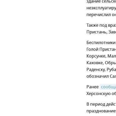
здание сельск
неэксплуатир
перечислил он
Также под вра
Пристань, Зав
Беспилотники 
Голой Пристан
Корсунке, Мал
Каховке, Обры
Раденску, Руб
обозначил Са
Ранее
сообщ
Херсонскую об
В период дейс
празднование