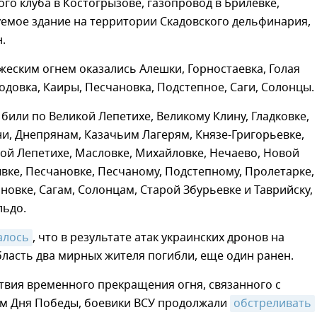
ого клуба в Костогрызове, газопровод в Брилевке,
уемое здание на территории Скадовского дельфинария,
.
жеским огнем оказались Алешки, Горностаевка, Голая
одовка, Каиры, Песчановка, Подстепное, Саги, Солонцы.
били по Великой Лепетихе, Великому Клину, Гладковке,
и, Днепрянам, Казачьим Лагерям, Князе-Григорьевке,
ой Лепетихе, Масловке, Михайловке, Нечаево, Новой
вке, Песчановке, Песчаному, Подстепному, Пролетарке,
ановке, Сагам, Солонцам, Старой Збурьевке и Таврийску,
льдо.
алось
, что в результате атак украинских дронов на
ласть два мирных жителя погибли, еще один ранен.
твия временного прекращения огня, связанного с
м Дня Победы, боевики ВСУ продолжали
обстреливать