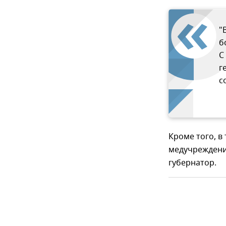
"
б
С
г
с
Кроме того, в
медучреждение
губернатор.