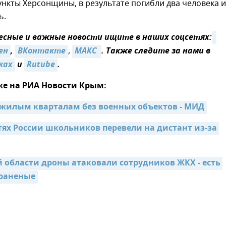
нкты Херсонщины, в результате погибли два человека и
ь.
сные и важные новости ищите в наших соцсетях:
ен
,
ВКонтакте
,
MАКС 
. Также следите за нами в
ках
и
Rutube
.
же на РИА Новости Крым:
 жилым кварталам без военных объектов - МИД
тях России школьников перевели на дистант из-за 
й области дроны атаковали сотрудников ЖКХ - есть 
раненые