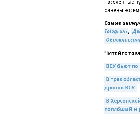
населенные пу
ранены восем
Самые интере
Telegram
,
Дз
Одноклассни
Читайте так
ВСУ бьют по
В трех облас
дронов ВСУ
В Херсонско
погибший и 