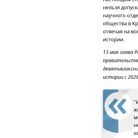
нельзя допуск
научного отд
общества в К
отвечая на во
истории.
13 мая глава 
правительств
девятиклассн
истории с 2028
"
ж
м
н
ш