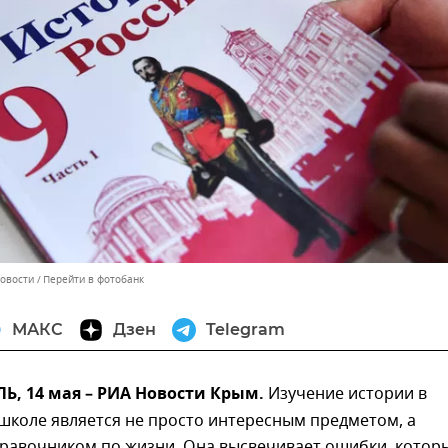
Новости
Перейти в фотобанк
МАКС
Дзен
Telegram
, 14 мая – РИА Новости Крым.
Изучение истории в
школе является не просто интересным предметом, а
равочником по жизни. Она высвечивает ошибки, котор