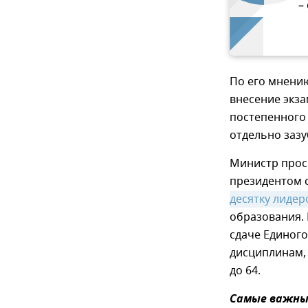
–
По его мнению
внесение экз
постепенного 
отдельно зазу
Министр просв
президентом 
десятку лидер
образования. 
сдаче Единого
дисциплинам, 
до 64.
Самые важные