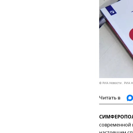
© РИА Новости . РИА 
Читать в
СИМФЕРОПОЛЬ
современной 
настоящим сп