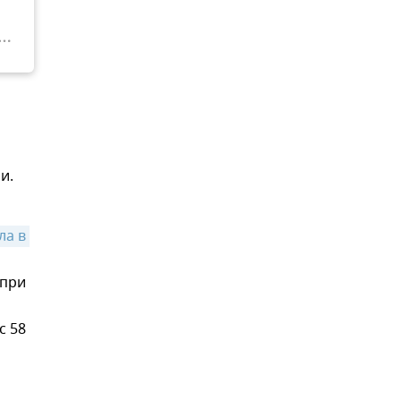
и.
а в 
 при
с 58
,