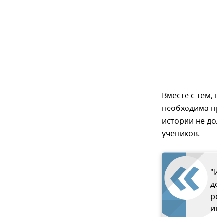
Вместе с тем,
необходима п
истории не д
учеников.
"
д
р
и