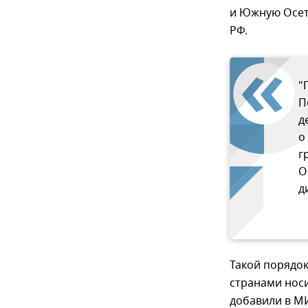
и Южную Осет
РФ.
"
П
д
о
г
О
д
Такой порядок
странами носи
добавили в М