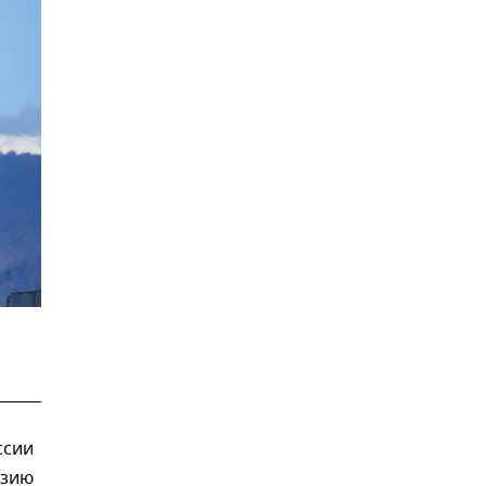
ссии
азию