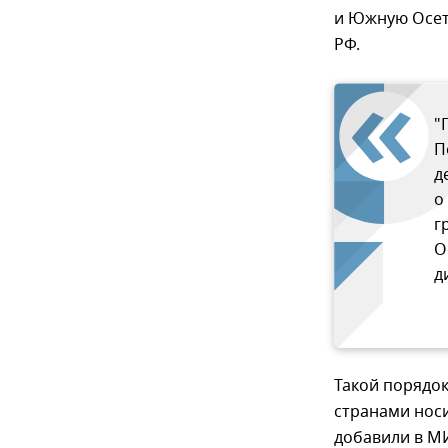
и Южную Осет
РФ.
"
П
д
о
г
О
д
Такой порядок
странами носи
добавили в М