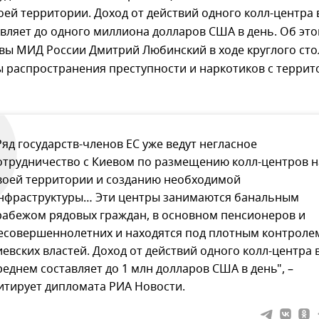
оей территории. Доход от действий одного колл-центра 
вляет до одного миллиона долларов США в день. Об эт
вы МИД России Дмитрий Любинский в ходе круглого сто
ы распространения преступности и наркотиков с терри
Ряд государств-членов ЕС уже ведут негласное
отрудничество с Киевом по размещению колл-центров н
воей территории и созданию необходимой
нфраструктуры… Эти центры занимаются банальным
рабежом рядовых граждан, в основном пенсионеров и
есовершеннолетних и находятся под плотным контроле
иевских властей. Доход от действий одного колл-центра 
реднем составляет до 1 млн долларов США в день", –
итирует дипломата РИА Новости.