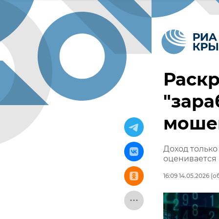
Раскр
"зара
моше
Доход только
оценивается 
16:09 14.05.2026
(об