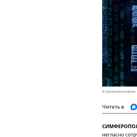
© Крымэнергоинформ
Читать в
СИМФЕРОПОЛЬ
негласно сот