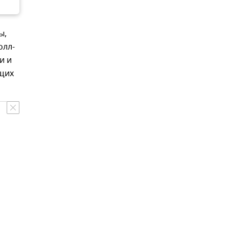
ы,
олл-
и и
щих