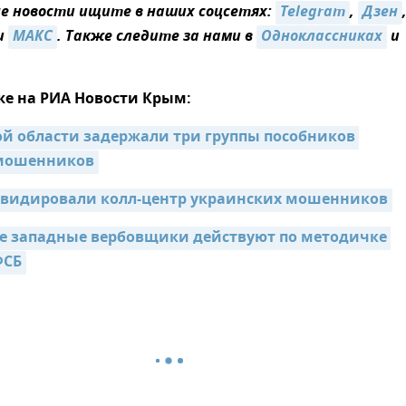
 новости ищите в наших соцсетях:
Telegram
,
Дзен
и
MAКС
. Также следите за нами в
Одноклассниках
и
же на РИА Новости Крым:
ой области задержали три группы пособников 
 мошенников
квидировали колл-центр украинских мошенников
 западные вербовщики действуют по методичке 
ФСБ