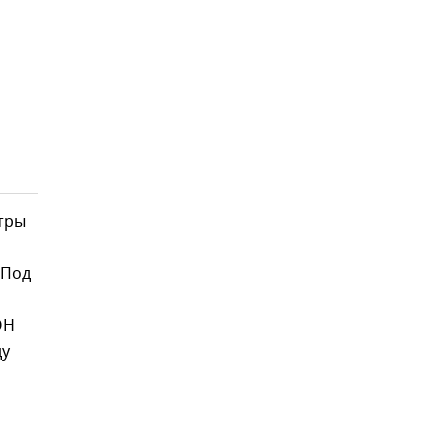
тры
 Под
ОН
ду