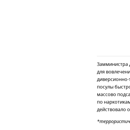
Замминистра 
для вовлечени
диверсионно-
посулы быстро
массово подс
по наркотикам
действовало 
*террористиче