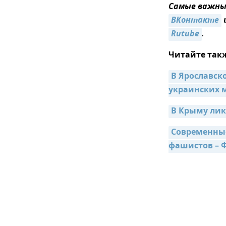
Самые важные
ВКонтакте
Rutube
.
Читайте так
В Ярославск
украинских
В Крыму ли
Современные
фашистов – 