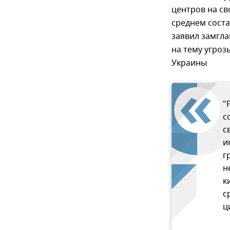
центров на св
среднем соста
заявил замгла
на тему угроз
Украины
"
с
с
и
г
н
к
с
ц