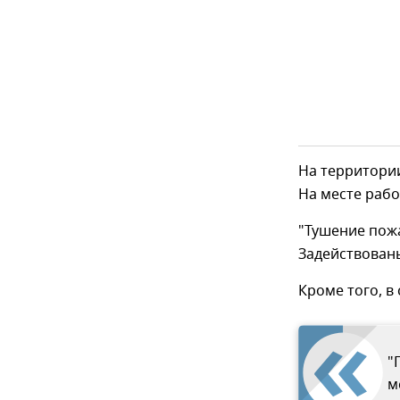
На территории
На месте раб
"Тушение пож
Задействованы
Кроме того, в
"
м