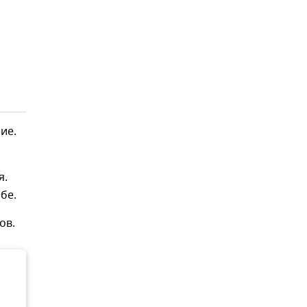
ие.
я.
бе.
ов.