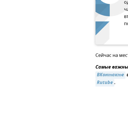
о
ч
в
п
Сейчас на ме
Самые важные
ВКонтакте
Rutube
.