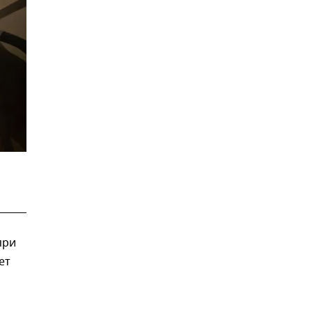
при
ет