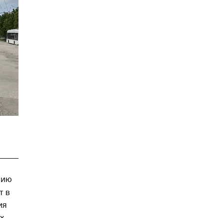
нию
т в
ия