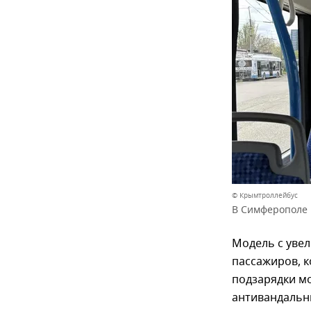
© Крымтроллейбус
В Симферополе 
Модель с уве
пассажиров, к
подзарядки мо
антивандальн