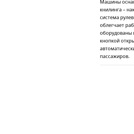
Машины оснащ
книлинга – на
система рулев
облегчает раб
оборудованы п
кнопкой откры
автоматическ
пассажиров.