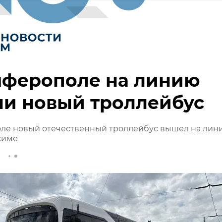
мферополе на линию
ли новый троллейбус
ле новый отечественный троллейбус вышел на лин
жиме