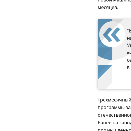
новой машины 
месяцев.
"
н
У
к
с
в
Трехмесячный
программы за
отечественног
Ранее на заво
промышленнос