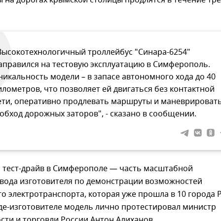
на дорогах крымской столицы продлятся в течение тре
Высокотехнологичный троллейбус "Синара-6254"
аправился на тестовую эксплуатацию в Симферополь.
никальность модели – в запасе автономного хода до 40
илометров, что позволяет ей двигаться без контактной
ети, оперативно продлевать маршруты и маневрироват
 обход дорожных заторов", - сказано в сообщении.
 тест-драйв в Симферополе — часть масштабной
вода изготовителя по демонстрации возможностей
о электротранспорта, которая уже прошла в 10 города 
де-изготовителе модель лично протестировал министр
ти и торговли России Антон Алиханов.