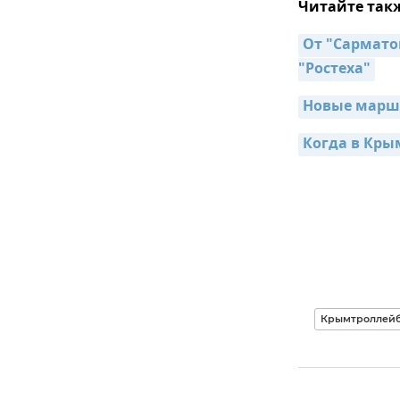
Читайте так
От "Сарматов
"Ростеха"
Новые маршр
Когда в Кры
Крымтроллейб