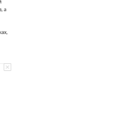
й
, а
ках,