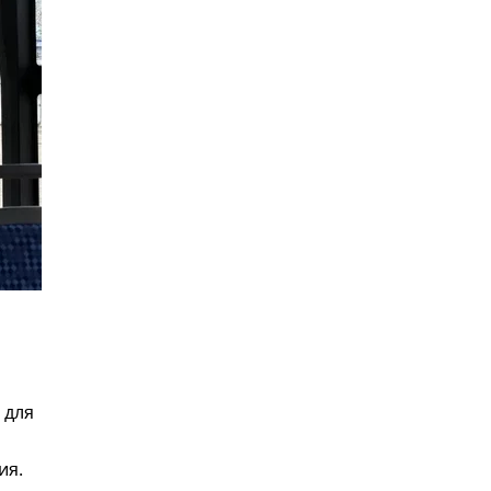
 для
ия.