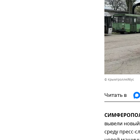
© Крымтроллейбус
Читать в
СИМФЕРОПОЛЬ
вывели новый 
среду пресс-с