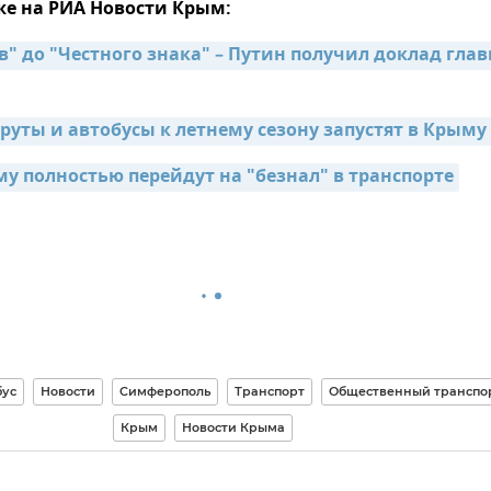
же на РИА Новости Крым:
" до "Честного знака" – Путин получил доклад глав
уты и автобусы к летнему сезону запустят в Крыму
му полностью перейдут на "безнал" в транспорте
ус
Новости
Симферополь
Транспорт
Общественный транспо
Крым
Новости Крыма