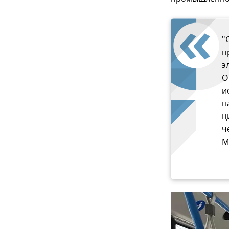
"
п
э
О
и
н
ц
ч
М