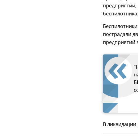
предприятий, 
беспилотника
Беспилотники 
пострадали дв
предприятий в
"
н
Б
с
В ликвидации 