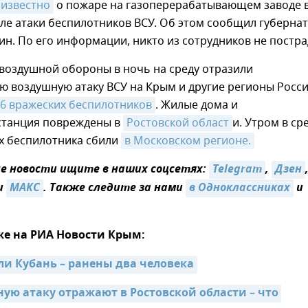
известно
о пожаре на газоперерабатывающем заводе 
ле атаки беспилотников ВСУ. Об этом сообщил губерна
н. По его информации, никто из сотрудников не постра
воздушной обороны в ночь на среду отразили
 воздушную атаку ВСУ на Крым и другие регионы Росси
6 вражеских беспилотников
. Жилые дома и
станция повреждены в
Ростовской област
и. Утром в ср
их беспилотника сбили
в Московском регионе.
 новости ищите в наших соцсетях:
Telegram
,
Дзен
и
МАКС
. Также следите за нами
в Одноклассниках
и
же на РИА Новости Крым:
ли Кубань – ранены два человека
ую атаку отражают в Ростовской области – что 