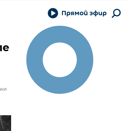
ле
аки