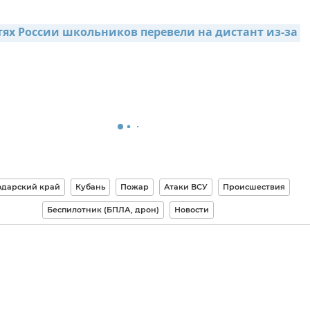
тях России школьников перевели на дистант из-за 
одарский край
Кубань
Пожар
Атаки ВСУ
Происшествия
Беспилотник (БПЛА, дрон)
Новости