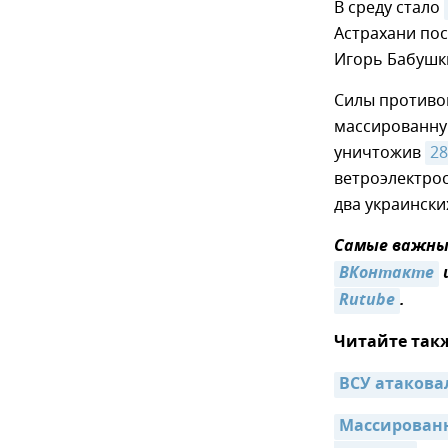
В среду стало
Астрахани пос
Игорь Бабушки
Силы противо
массированную
уничтожив
28
ветроэлектро
два украинск
Самые важные
ВКонтакте
Rutube
.
Читайте так
ВСУ атакова
Массированн