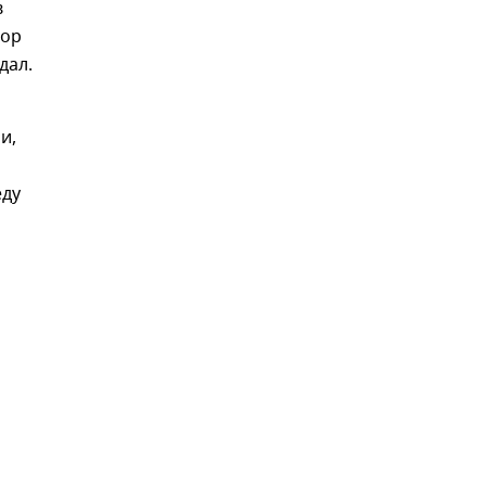
в
тор
дал.
и,
еду
,