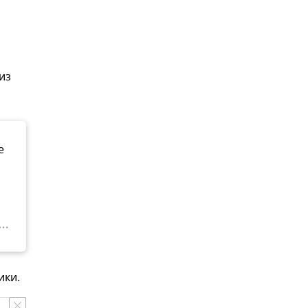
из
е
ики.