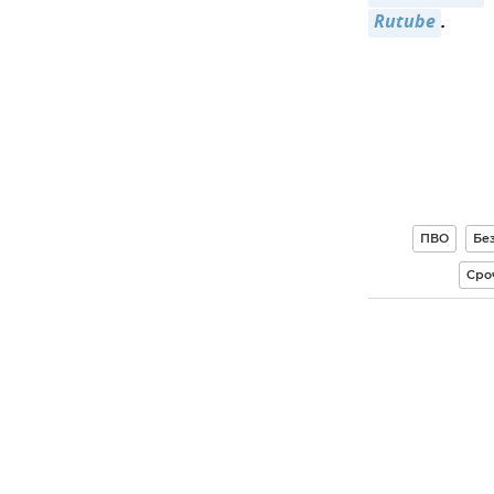
Rutube
.
ПВО
Бе
Сро