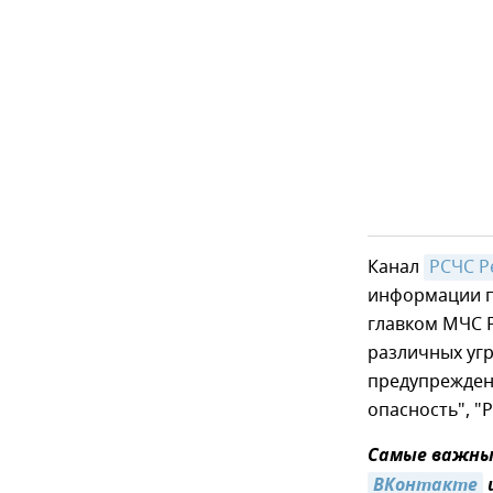
Канал
РСЧС Р
информации п
главком МЧС 
различных угр
предупреждени
опасность", "
Самые важные
ВКонтакте