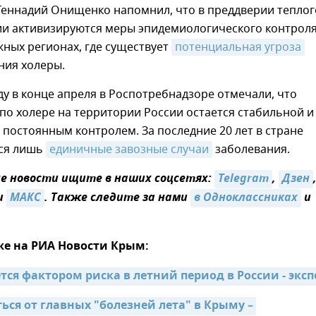
Геннадий Онищенко напомнил, что в преддверии теплог
ии активизируются меры эпидемиологического контроля
ных регионах, где существует
потенциальная угроза
ния холеры.
у в конце апреля в Роспотребнадзоре отмечали, что
по холере на территории России остается стабильной и
 постоянным контролем. За последние 20 лет в стране
ся лишь
единичные завозные случаи
заболевания.
 новости ищите в наших соцсетях:
Telegram
,
Дзен
и
МАКС
. Также следите за нами
в Одноклассниках
и
же на РИА Новости Крым:
тся фактором риска в летний период в России - эксп
ся от главных "болезней лета" в Крыму – 