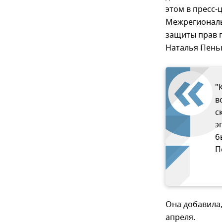
этом в пресс-
Межрегиональ
защиты прав 
Наталья Пень
"
в
с
э
б
П
Она добавила
апреля.