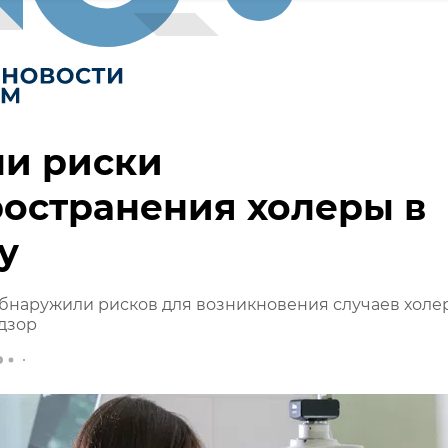
ли риски
остранения холеры в
у
бнаружили рисков для возникновения случаев холер
дзор