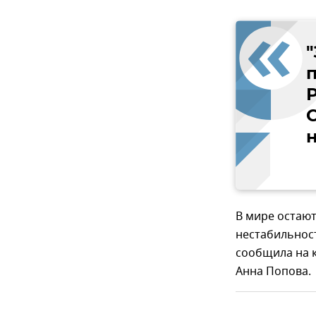
С
В мире остаю
нестабильнос
сообщила на 
Анна Попова.