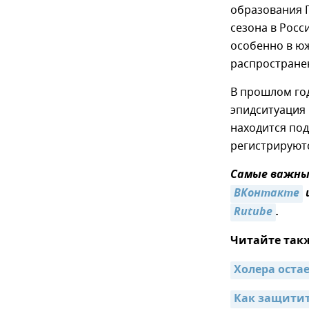
образования 
сезона в Росс
особенно в юж
распростране
В прошлом год
эпидситуация 
находится под
регистрируют
Самые важные
ВКонтакте
Rutube
.
Читайте так
Холера остае
Как защитить