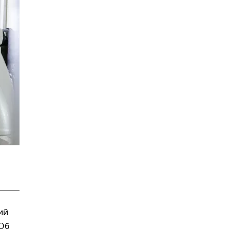
ий
 Об