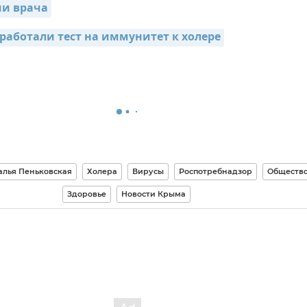
и врача
зработали тест на иммунитет к холере
алья Пеньковская
Холера
Вирусы
Роспотребнадзор
Обществ
Здоровье
Новости Крыма