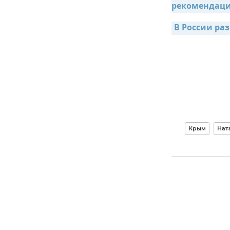
рекомендаци
В России ра
Крым
Нат