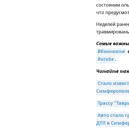
состоянии опь
что предусмот
Неделей ране
травмированы 
Самые важные
ВКонтакте
Rutube
.
Читайте так
Стало извес
Симферопол
Трассу "Тав
Авто стало 
ДТП в Симфе