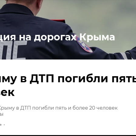
ция на дорогах Крыма
му в ДТП погибли пят
век
Крыму в ДТП погибли пять и более 20 человек
ны