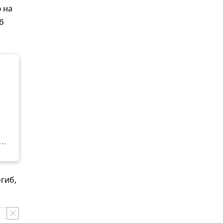
 на
б
гиб,