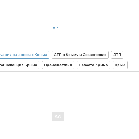
уация на дорогах Крыма
ДТП в Крыму и Севастополе
ДТП
втоинспекция Крыма
Происшествия
Новости Крыма
Крым