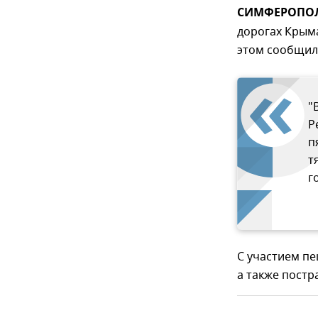
СИМФЕРОПОЛЬ
дорогах Крыма
этом сообщил
"
Р
п
т
г
С участием пе
а также постр