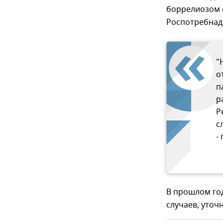
боррелиозом 
Роспотребнад
"
о
п
р
Р
с
-
В прошлом го
случаев, уточ