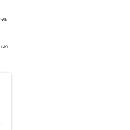
,5%
ния
т