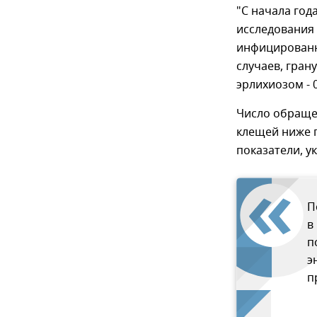
"С начала год
исследования 
инфицированн
случаев, гра
эрлихиозом - 
Число обраще
клещей ниже 
показатели, у
П
в
п
э
п