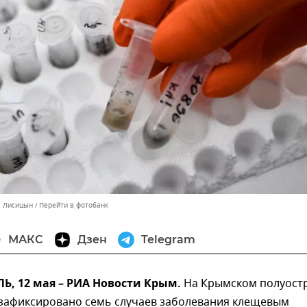
л Лисицын
Перейти в фотобанк
МАКС
Дзен
Telegram
, 12 мая – РИА Новости Крым.
На Крымском полуост
а зафиксировано семь случаев заболевания клещевым