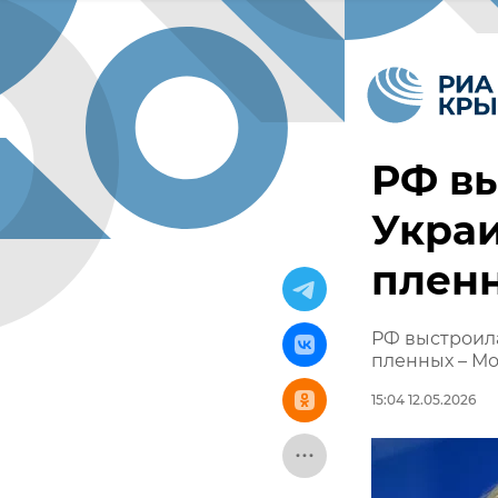
РФ в
Укра
пленн
РФ выстроил
пленных – Мо
15:04 12.05.2026