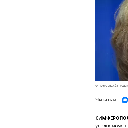
© Пресс-служба Госду
Читать в
СИМФЕРОПОЛЬ
уполномоченн