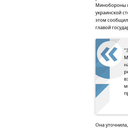
Минобороны и
украинской с
этом сообщил
главой госуд
"
М
н
р
в
м
п
Она уточнила