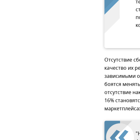
т
с
п
к
Отсутствие с
качество их р
зависимыми о
боятся менять
отсутствие на
16% становят
маркетплейса
"