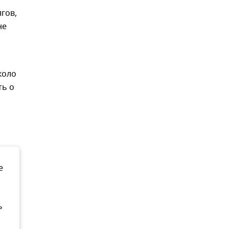
гов,
не
коло
ть о
е
ь