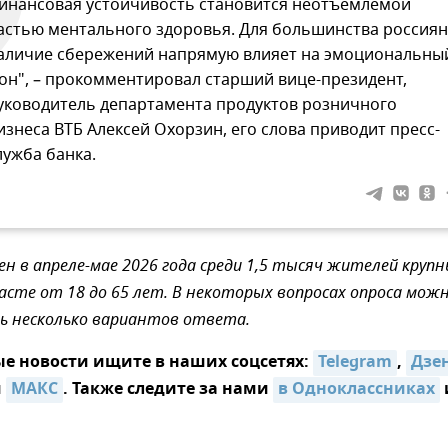
инансовая устойчивость становится неотъемлемой
астью ментального здоровья. Для большинства россиян
аличие сбережений напрямую влияет на эмоциональны
он", – прокомментировал старший вице-президент,
уководитель департамента продуктов розничного
изнеса ВТБ Алексей Охорзин, его слова приводит пресс-
лужба банка.
ен в апреле-мае 2026 года среди 1,5 тысяч жителей круп
расте от 18 до 65 лет. В некоторых вопросах опроса мож
ь несколько вариантов ответа.
е новости ищите в наших соцсетях:
Telegram
,
Дзе
и
MAКС
. Также следите за нами
в Одноклассниках