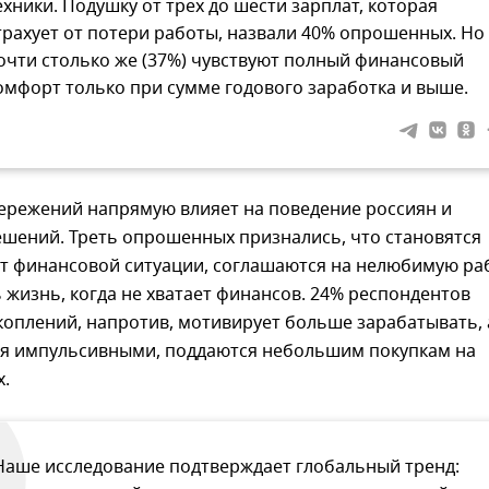
ехники. Подушку от трех до шести зарплат, которая
трахует от потери работы, назвали 40% опрошенных. Но
очти столько же (37%) чувствуют полный финансовый
омфорт только при сумме годового заработка и выше.
бережений напрямую влияет на поведение россиян и
ешений. Треть опрошенных признались, что становятся
т финансовой ситуации, соглашаются на нелюбимую раб
 жизнь, когда не хватает финансов. 24% респондентов
коплений, напротив, мотивирует больше зарабатывать, 
ся импульсивными, поддаются небольшим покупкам на
х.
Наше исследование подтверждает глобальный тренд: