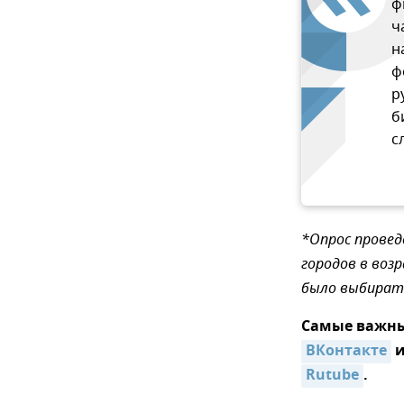
ф
ч
н
ф
р
б
с
*Опрос провед
городов в воз
было выбират
Самые важны
ВКонтакте
Rutube
.