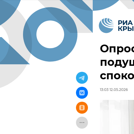
Опрос
поду
споко
13:03 12.05.2026