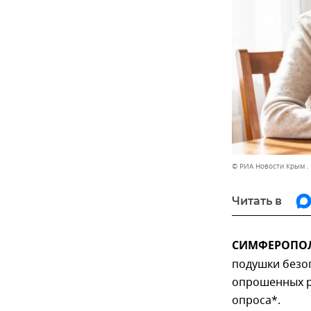
© РИА Новости Крым .
Читать в
СИМФЕРОПОЛЬ
подушки безо
опрошенных р
опроса*.