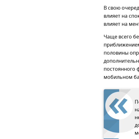
В свою очеред
влияет на спо
влияет на мен
Чаще всего бе
приближением 
половины опр
дополнительн
постоянного 
мобильном ба
П
н
н
д
м