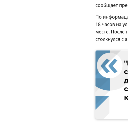
сообщает пре
По информаци
18 часов на у
месте. После 
столкнулся с 
с