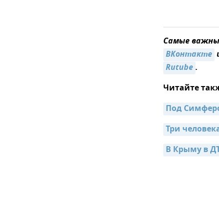
Самые важные
ВКонтакте
Rutube
.
Читайте так
Под Симферо
Три человек
В Крыму в Д