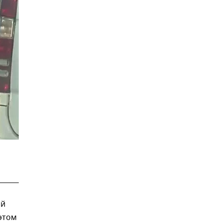
ий
этом