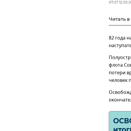
07:27 12.05.
Читать в
82 года н
наступат
Полуостр
флота Со
потери вр
человек 
Освобожд
окончате