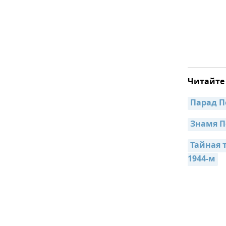
Читайте
Парад П
Знамя П
Тайная 
1944-м