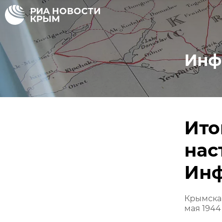
Инф
Ито
нас
Инф
Крымская
мая 1944