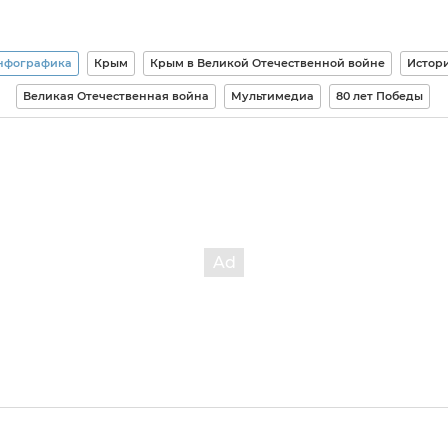
нфографика
Крым
Крым в Великой Отечественной войне
Истор
Великая Отечественная война
Мультимедиа
80 лет Победы