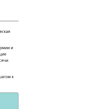
ческая
армии и
бщие
ысячи
шагом к