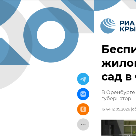
Бесп
жилой
сад в
В Оренбурге 
губернатор
16:44 12.05.2026
(об