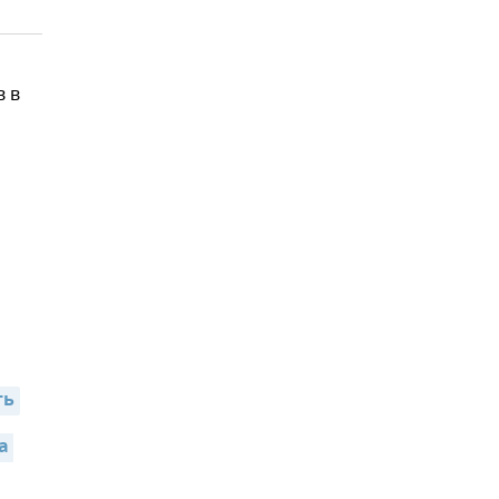
в в
,
ть
 