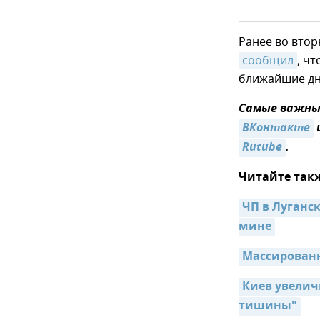
Ранее во вто
сообщил
, ч
ближайшие дн
Самые важные
ВКонтакте
Rutube
.
Читайте так
ЧП в Луганск
мине
Массированн
Киев увелич
тишины"