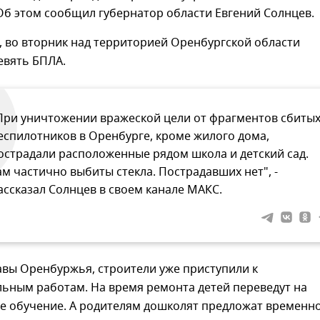
Об этом сообщил губернатор области Евгений Солнцев.
, во вторник над территорией Оренбургской области
евять БПЛА.
При уничтожении вражеской цели от фрагментов сбиты
еспилотников в Оренбурге, кроме жилого дома,
острадали расположенные рядом школа и детский сад.
ам частично выбиты стекла. Пострадавших нет", -
ассказал Солнцев в своем канале МАКС.
авы Оренбуржья, строители уже приступили к
льным работам. На время ремонта детей переведут на
е обучение. А родителям дошколят предложат временн