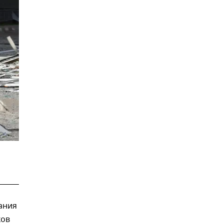
ания
ков