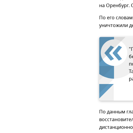
на Оренбург. 
По его словам
уничтожили д
"
б
п
Т
р
По данным гл
восстановите
дистанционно