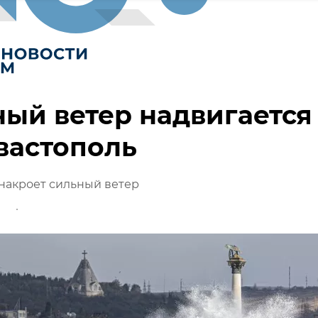
ый ветер надвигается
вастополь
накроет сильный ветер