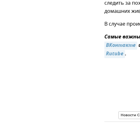
следить за п
домашних жив
В случае прои
Самые важные
ВКонтакте
Rutube
.
Новости С