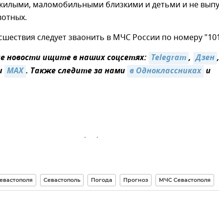
ожилыми, маломобильными близкими и детьми и не вып
отных.
сшествия следует зваонить в МЧС России по номеру "101
 новости ищите в наших соцсетях:
Telegram
,
Дзен
и
MAX
. Также следите за нами
в Одноклассниках
и
евастополя
Севастополь
Погода
Прогноз
МЧС Севастополя