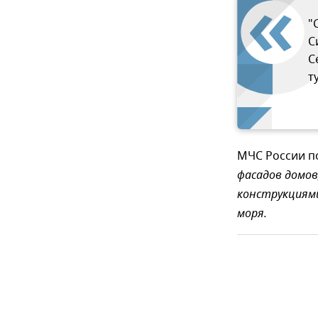
"
С
С
т
МЧС России п
фасадов домов
конструкциями,
моря.