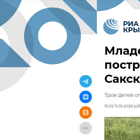
Младе
постр
Сакс
Трое детей о
10:02 11.05.2026
(об