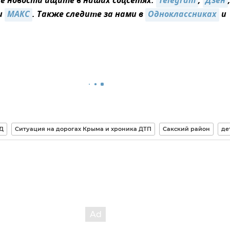
 новости ищите в наших соцсетях:
Telegram
,
Дзен
и
MAКС
. Также следите за нами в
Одноклассниках
и
Д
Ситуация на дорогах Крыма и хроника ДТП
Сакский район
де