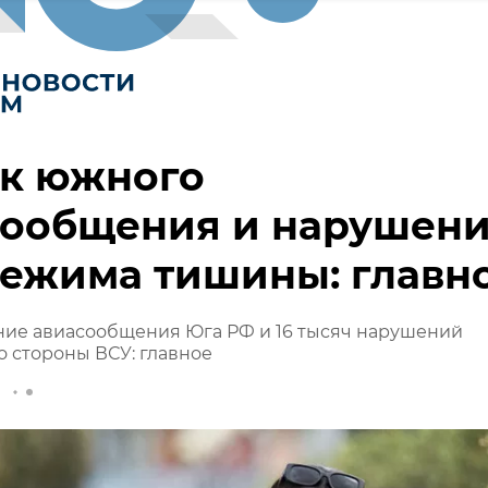
ск южного
сообщения и нарушен
режима тишины: главн
ние авиасообщения Юга РФ и 16 тысяч нарушений
 стороны ВСУ: главное