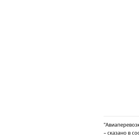
"Авиаперевоз
– сказано в с