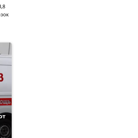
,8
озок
от