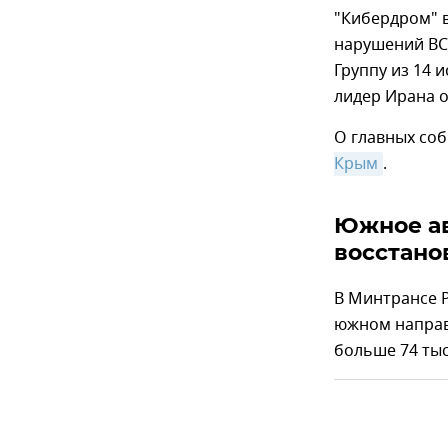
"Кибердром" в
нарушений ВС
Группу из 14 
лидер Ирана 
О главных соб
Крым
.
Южное а
восстано
В Минтрансе 
южном направ
больше 74 ты