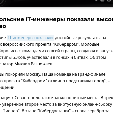
ольские IT-инженеры показали высо
во
кие
IT-инженеры показали
достойные результаты на
х всероссийского проекта "Кибердром". Молодые
оролись с командами со всей страны, создавая и запуск
типы БЭКов, участвовали в гонках и битвах. Об этом
рнатор Михаил Развожаев.
цы покорили Москву. Наша команда на Гранд-финале
о проекта "Кибердром" отлично представила город", –
бщении.
нациях Севастополь также занял почетные места. В тре
– уверенное второе место за виртуозную онлайн-сборку
н Пионер". В этапе "Кибердоставка" – снова серебро за