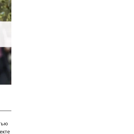
тью
екте