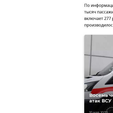
По информации
тысяч пассажи
включает 277 
производилос
Восемь ч
атак ВСУ
10 мая, 10:55