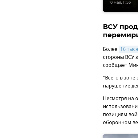
10 мая, 11:56
ВСУ прод
перемир
Более
16 тыс
стороны ВСУ 
сообщает Мин
"Всего в зон
нарушение дей
Несмотря на 
использовани
позициям войс
оборонном ве