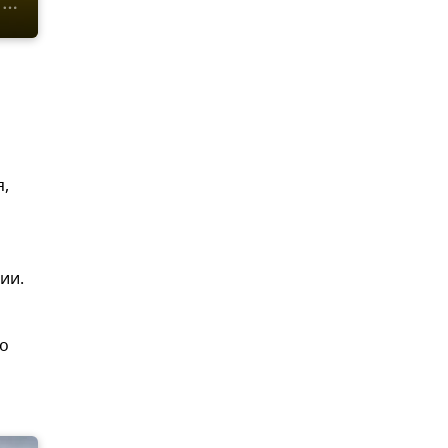
я,
ии.
по