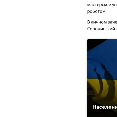
мастерское у
роботом.
В личном зач
Сорочинский –
Населени