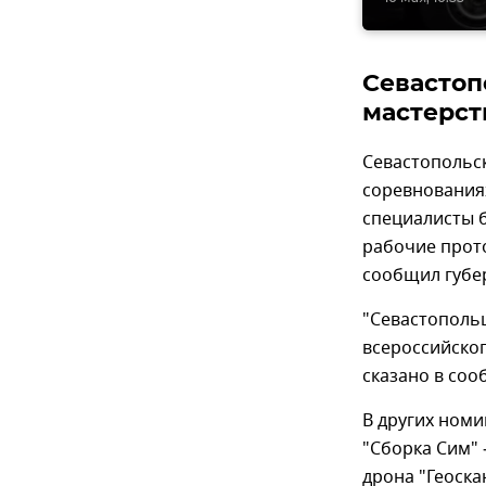
Севастоп
мастерст
Севастопольс
соревнования
специалисты б
рабочие прото
сообщил губе
"Севастополь
всероссийског
сказано в соо
В других номи
"Сборка Сим" 
дрона "Геоска