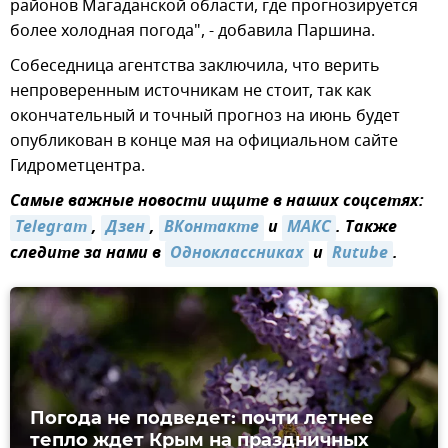
районов Магаданской области, где прогнозируется
более холодная погода", - добавила Паршина.
Собеседница агентства заключила, что верить
непроверенным источникам не стоит, так как
окончательный и точный прогноз на июнь будет
опубликован в конце мая на официальном сайте
Гидрометцентра.
Самые важные новости ищите в наших соцсетях:
Telegram
,
Дзен
,
ВКонтакте
и
MAКС
. Также
следите за нами в
Одноклассниках
и
Rutube
.
Погода не подведет: почти летнее
тепло ждет Крым на праздничных