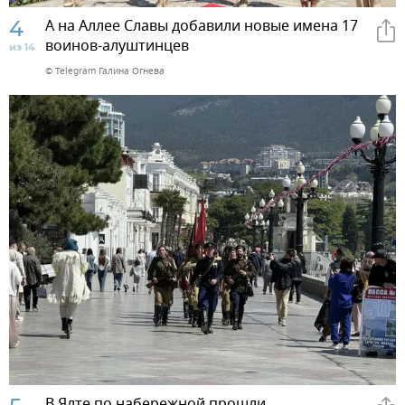
4
А на Аллее Славы добавили новые имена 17
воинов-алуштинцев
из 14
© Telegram Галина Огнева
В Ялте по набережной прошли