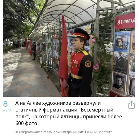
8
А на Аллее художников развернули
статичный формат акции "Бессмертный
из 14
полк", на который ялтинцы принесли более
600 фото
© Telegram-канал главы администрации Ялты Янины Павленко