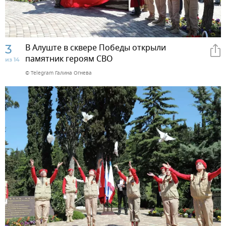
3
В Алуште в сквере Победы открыли
памятник героям СВО
из 14
© Telegram Галина Огнева