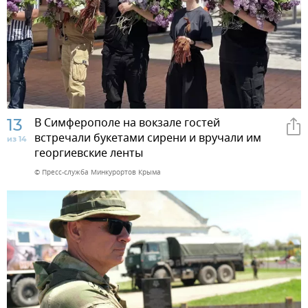
13
В Симферополе на вокзале гостей
встречали букетами сирени и вручали им
из 14
георгиевские ленты
© Пресс-служба Минкурортов Крыма