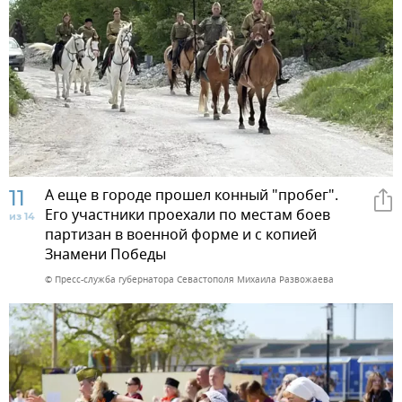
11
А еще в городе прошел конный "пробег".
Его участники проехали по местам боев
из 14
партизан в военной форме и с копией
Знамени Победы
© Пресс-служба губернатора Севастополя Михаила Развожаева