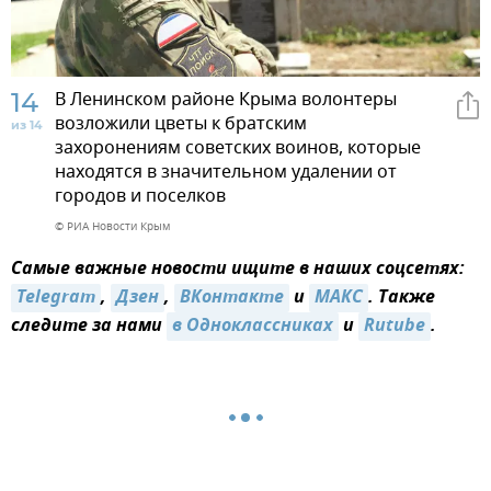
14
В Ленинском районе Крыма волонтеры
возложили цветы к братским
из 14
захоронениям советских воинов, которые
находятся в значительном удалении от
городов и поселков
© РИА Новости Крым
Самые важные новости ищите в наших соцсетях:
Telegram
,
Дзен
,
ВКонтакте
и
МАКС
. Также
следите за нами
в Одноклассниках
и
Rutube
.