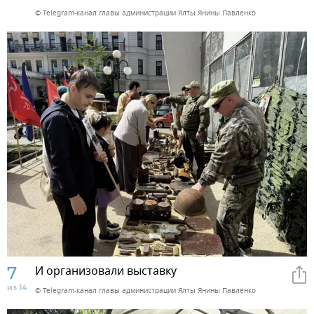
© Telegram-канал главы администрации Ялты Янины Павленко
7
И организовали выставку
из 14
© Telegram-канал главы администрации Ялты Янины Павленко