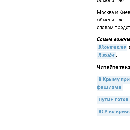
обмена пленн
Москва и Киев
обмена пленн
словам предст
Самые важные
ВКонтакте
Rutube
.
Читайте так
В Крыму при
фашизма
Путин готов 
ВСУ во врем