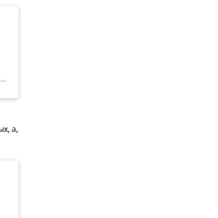
и
х, а,