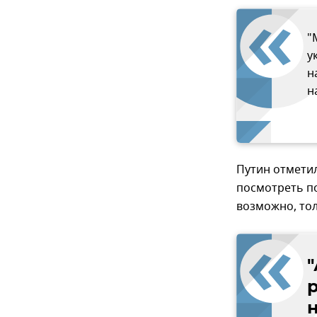
"
у
н
н
Путин отметил
посмотреть по
возможно, тол
н