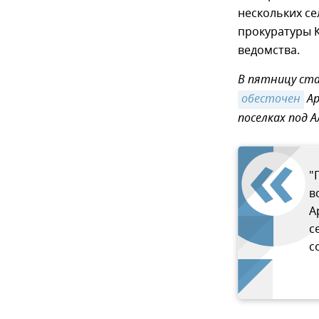
нескольких се
прокуратуры 
ведомства.
В пятницу ста
обесточен
Ар
поселках под 
"
в
А
с
с