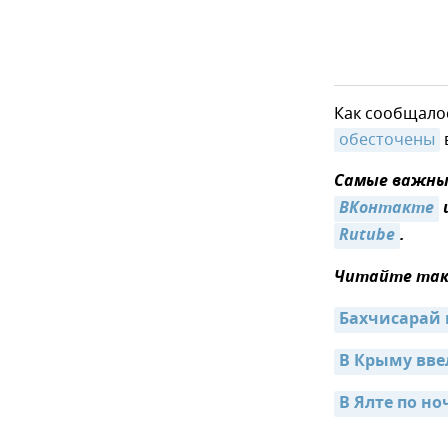
Как сообщалос
обесточены
Самые важные
ВКонтакте
Rutube
.
Читайте так
Бахчисарай 
В Крыму вв
В Ялте по но