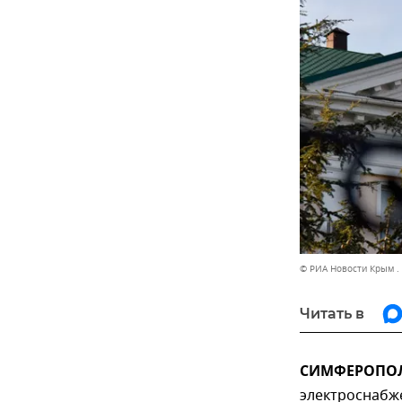
© РИА Новости Крым .
Читать в
СИМФЕРОПОЛЬ
электроснабже