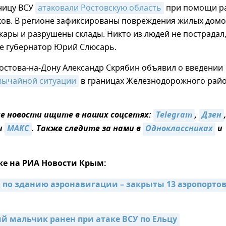
ницу ВСУ
атаковали Ростовскую область
при помощи р
ков. В регионе зафиксированы повреждения жилых домо
ары и разрушены склады. Никто из людей не пострадал
е губернатор Юрий Слюсарь.
остова-на-Дону Александр Скрябин объявил о введении
вычайной ситуации
в границах Железнодорожного рай
 новости ищите в наших соцсетях:
Telegram
,
Дзен
и
MAКС
. Также следите за нами в
Одноклассниках
и
же на РИА Новости Крым:
 по зданию аэронавигации – закрыты 13 аэропортов 
й мальчик ранен при атаке ВСУ по Ельцу