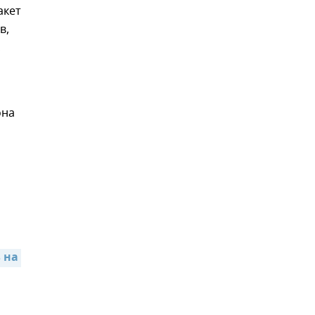
акет
в,
,
она
,
на 