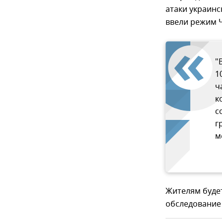
атаки украинс
ввели режим 
"
1
ч
к
с
г
м
Жителям буде
обследование