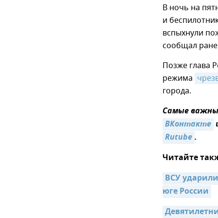
В ночь на пят
и беспилотни
вспыхнули пож
сообщал ране
Позже глава Р
режима
чрез
города.
Самые важные
ВКонтакте
Rutube
.
Читайте так
ВСУ ударили
юге России
Девятилетни