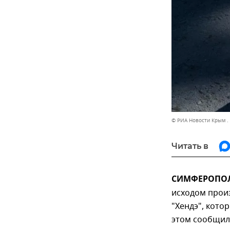
© РИА Новости Крым .
Читать в
СИМФЕРОПОЛЬ
исходом произ
"Хендэ", кото
этом сообщил