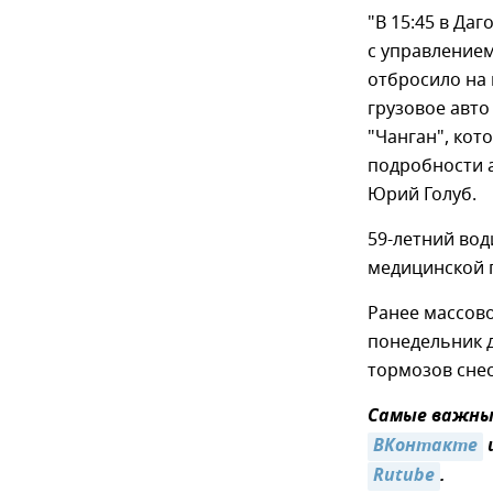
"В 15:45 в Да
с управлением
отбросило на 
грузовое авт
"Чанган", кот
подробности 
Юрий Голуб.
59-летний вод
медицинской 
Ранее массов
понедельник д
тормозов снес
Самые важные
ВКонтакте
Rutube
.