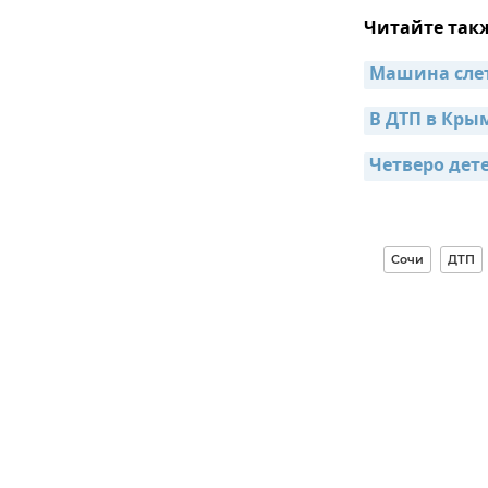
Читайте так
Машина слет
В ДТП в Кры
Четверо дет
Сочи
ДТП