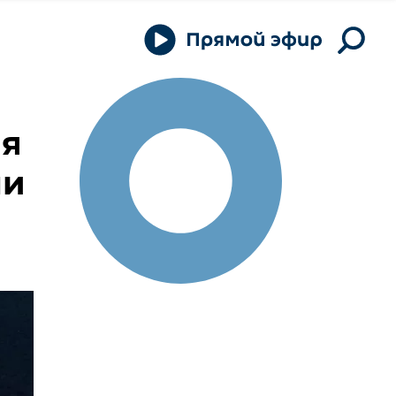
мя
чи