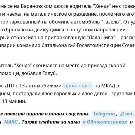
гомысе на Барановском шоссе водитель "Хендэ" не справ
 и наехал на металлическое ограждение, после чего его
припаркованный на обочине автомобиль "Газель". От у
о отбросило на движущийся в попутном направлении
орый отбросило на припаркованную "Лада Нива", - расск
аварии командир батальона №2 Госавтоинспекции Сочи
итель "Хендэ" скончался на месте до приезда скорой
помощи, добавил Голуб.
ое ДТП с 13 автомобилями
произошло
на МКАД в
нем, пострадали двое взрослых и двое детей - грузовик 
 13 машин.
 новости ищите в наших соцсетях:
Telegram
,
Дзен
и
МАКС
. Также следите за нами
в Одноклассниках
и