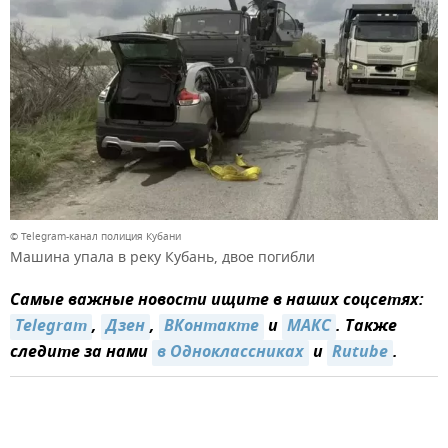
© Telegram-канал полиция Кубани
Машина упала в реку Кубань, двое погибли
Самые важные новости ищите в наших соцсетях:
Telegram
,
Дзен
,
ВКонтакте
и
MАКС
. Также
следите за нами
в Одноклассниках
и
Rutube
.