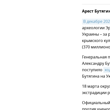
Арест Бутяги
В декабре 202
археологии Э
Украины – за 
крымского кул
(370 миллионо
Генеральная 
Александру Б
поступило
хо
Бутягина на У
18 марта окр
экстрадиции р
Официальный 
против ученог