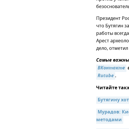
безосновател
Президент Ро
что Бутягин з
работы всегд
Арест археоло
дело, отметил
Самые важные
ВКонтакте
Rutube
.
Читайте так
Бутягину хо
Мурадов: Ки
методами