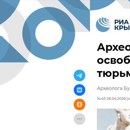
Архео
освоб
тюрь
Археолога Бу
14:45 28.04.2026
(о