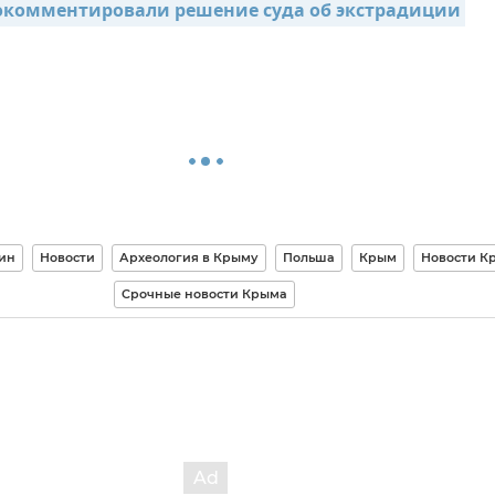
окомментировали решение суда об экстрадиции 
ин
Новости
Археология в Крыму
Польша
Крым
Новости К
Срочные новости Крыма