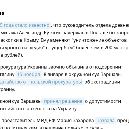
на
5 года стало известно
, что руководитель отдела древне
рмитажа Александр Бутягин задержан в Польше по запр
раскопки в Крыму. Ему вменяют "уничтожение объектов
ьтурного наследия" с "ущербом" более чем в 200 млн г
в рублей).
прокуратура Украины заочно объявила о подозрении
утягину
15 ноября
. 8 января в окружной суд Варшавы
датайство от польской прокуратуры
об экстрадиции
краину.
ужной суд Варшавы
 принял решение
о допустимости
оссийского археолога на Украину.
представитель МИД РФ Мария Захарова
назвала
проц
о политическим, а решение польского суда –