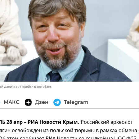
сей Даничев
Перейти в фотобанк
МАКС
Дзен
Telegram
 28 апр – РИА Новости Крым.
Российский археолог
ягин освобожден из польской тюрьмы в рамках обмена 
Об этом сообщает РИА Новости со ссылкой на ЦОС ФСБ.