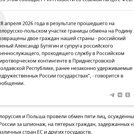
28 апреля 2026 года в результате прошедшего на
елорусско-польском участке границы обмена на Родину
озвращены двое граждан нашей страны - российский
ченый Александр Бутягин и супруга российского
оеннослужащего, проходящего службу в Российском
иротворческом контингенте в Приднестровской
олдавской Республике, ранее незаконно удерживаемые 
едружественных России государствах", - говорится в
ообщении.
лоруссия и Польша провели обмен пяти лиц, осужденны
России за шпионаж, на пятерых граждан, задержанных н
зличных стран ЕС и других государств.