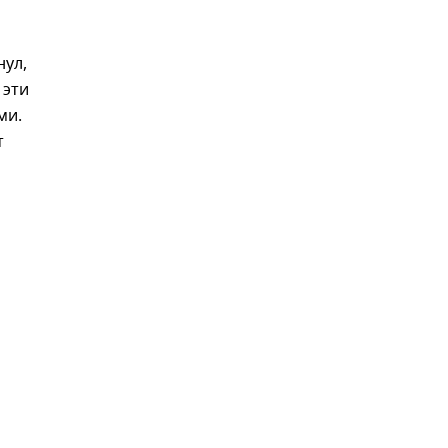
нул,
 эти
ми.
т