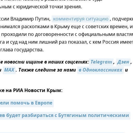
ьным с юридической точки зрения.
ссии Владимир Путин,
комментируя ситуацию
, подчерк
анимался раскопками в Крыму еще с советских времен, и
а проходили по договоренности с официальными властя
га и суд над ним лишний раз показал, с кем Россия имее
 глава государства.
 новости ищите в наших соцсетях:
Telegram
,
Дзен
,
и
MAX
. Также следите за нами
в Одноклассниках
и
же на РИА Новости Крым:
тели помочь в Европе
ев будет разбираться с Бутягиным политическими 