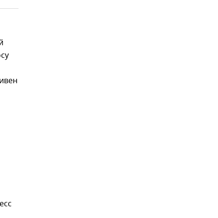
й
осу
ривен
есс