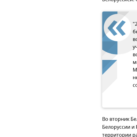
"
б
в
у
в
м
М
н
с
Во вторник Бе
Белоруссии и 
территории ра