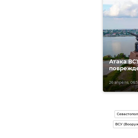
Атака ВСУ
поврежд
26 апреля, 06:
Севастопол
ВСУ (Воору