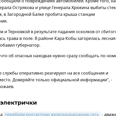
сообщили о повреждениях автомобилей. Кроме того, на
ерала Острякова и улице Генерала Хрюкина выбиты стек
х, в Загородной Балке пробита крыша станции
ния.
 и Терновкой в результате падания осколков от сбитог
сь трава в поле. В районе Кара-Кобы загорелась лесная
 добавил губернатор.
что об опасных находках нужно сразу сообщать по ном
е службы оперативно реагируют на все сообщения и
место. Доверяйте только официальной информации", -
вожаев.
 электрички
на
перебили контактную железнодорожную сеть
- движ