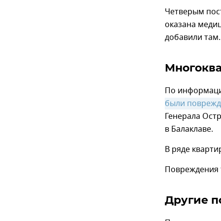
Четверым пос
оказана медиц
добавили там.
Многоква
По информации
были повреж
Генерала Остр
в Балаклаве.
В ряде кварти
Повреждения т
Другие 