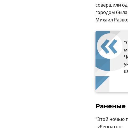
совершили оди
городом была
Михаил Разво
"
м
Ч
у
к
Раненые 
"Этой ночью п
губернатор.