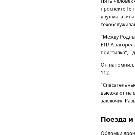
Пять человек 
проспекте Ген
двух магазина
техобслужива
"Между Родным
БПЛА загорела
подстилка", -
Он напомнил, 
112.
"Спасательны
выезжают на 
заключил Раз
Поезда и
Обломки дро