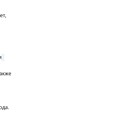
ет,
и
также
ода.