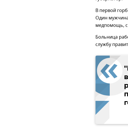
В первой гор
Один мужчин
медпомощь, с
Больница рабо
службу правит
р
г