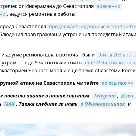
ктричек от Инкерамана до Севастополя
временно 
но
, ведутся ремонтные работы.
города Севастополя
продолжает надзорные мероприят
блюдения прав граждан и устранения последствий атак
 и другие регионы шла всю ночь - были
сбиты 203 дрон
утром - с 7 до 9 часов были сбиты
еще 49 беспилотнико
 акваторией Черного моря и еще тремя областями Росси
крупной атаке на Севастополь читайте
по ссылке >>
 новости ищите в наших соцсетях:
Telegram
,
Дзен
и
MAX
. Также следите за нами
в Одноклассниках
и